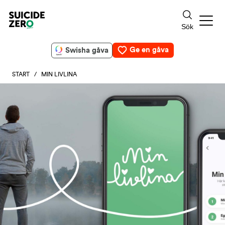
Ge en gåva
Swisha gåva
START
/ MIN LIVLINA