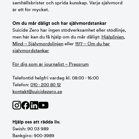
samhällsbrister och sprida kunskap. Varje självmord
är ett för mycket.
Om du mår dåligt och har självmordstankar
Suicide Zero har ingen stödverksamhet eller stödlinje,
men här kan du få hjälp om du mår dåligt:
Hjälplinjen
,
Mind – Självmordslinjen
eller
1177 – Om du har
självmordstankar
För dig som är journalist – Pressrum
Telefontid helgfri vardag kl. 08:00 - 16:00
Telefon:
010 - 200 80 12
kontakt@suicidezero.se
Hjälp oss att rädda liv.
Swish: 90 03 989
Bankgiro: 900-3989