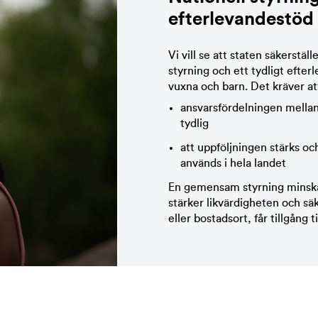
oder. Regionerna bör göra en översyn av utskrivningen 
efterlevandest
ö
d 
tort behov av att reglera vilka resurser elevhälsan ska ha 
 vägledning för läkares anmälningsskyldighet enligt va
ndestöd. Regionerna bör prioritera att ta fram skriftl
Vi vill se att staten säkerstä
as.
styrning och ett tydligt efte
vuxna och barn. Det kräver at
ansvarsfördelningen mellan
tydlig
att uppföljningen stärks oc
används i hela landet
En gemensam styrning minskar
stärker likvärdigheten och säke
eller bostadsort, får tillgång ti