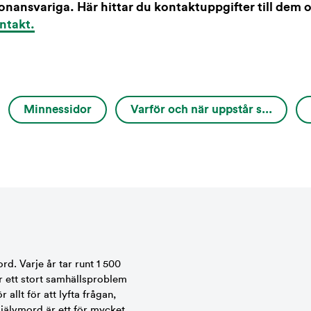
onansvariga. Här hittar du kontaktuppgifter till dem o
ntakt.
Minnessidor
Varför och när uppstår s...
ord. Varje år tar runt 1 500
r ett stort samhällsproblem
allt för att lyfta frågan,
självmord är ett för mycket.