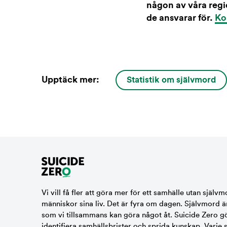
någon av våra regi
de ansvarar för.
Ko
Upptäck mer:
Statistik om självmord
Vi vill få fler att göra mer för ett samhälle utan självm
människor sina liv. Det är fyra om dagen. Självmord ä
som vi tillsammans kan göra något åt. Suicide Zero gör 
identifiera samhällsbrister och sprida kunskap. Varje 