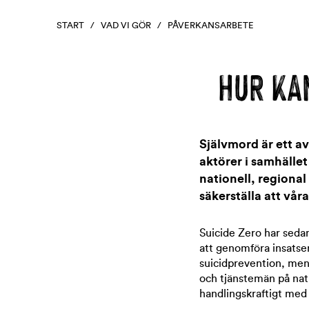
START
/
VAD VI GÖR
/ PÅVERKANSARBETE
HUR KA
Självmord är ett av
aktörer i samhället
nationell, regiona
säkerställa att våra
Suicide Zero har sedan
att genomföra insatse
suicidprevention, men 
och tjänstemän på natio
handlingskraftigt med