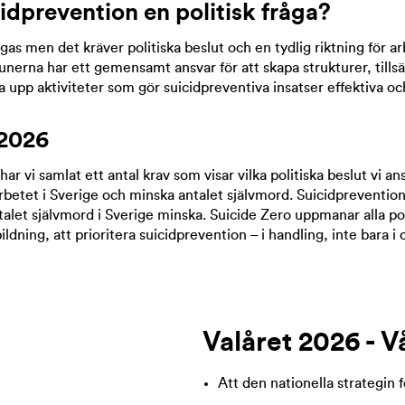
cidprevention en politisk fråga?
as men det kräver politiska beslut och en tydlig riktning för ar
rna har ett gemensamt ansvar för att skapa strukturer, tillsät
 upp aktiviteter som gör suicidpreventiva insatser effektiva och
 2026
har vi samlat ett antal krav som visar vilka politiska beslut vi ans
rbetet i Sverige och minska antalet självmord. Suicidprevention 
talet självmord i Sverige minska. Suicide Zero uppmanar alla pol
ning, att prioritera suicidprevention – i handling, inte bara i 
Valåret 2026 - V
Att den nationella strategin 