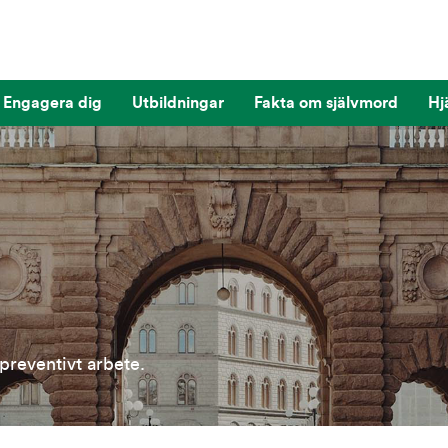
Engagera dig
Utbildningar
Fakta om självmord
Hj
e
dpreventivt arbete.