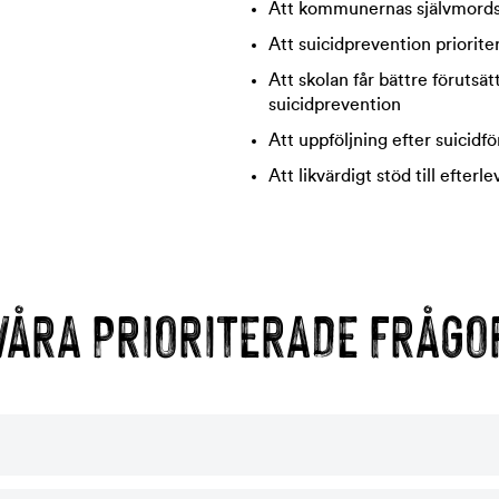
Att kommunernas självmords
Att suicidprevention priorite
Att skolan får bättre förutsä
suicidprevention
Att uppföljning efter suicidfö
Att likvärdigt stöd till efterl
VÅRA PRIORITERADE FRÅGO