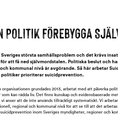
N POLITIK FÖREBYGGA SJÄ
 Sveriges största samhällsproblem och det krävs insats
 för att få ned självmordstalen. Politiska beslut och h
l och kommunal nivå är avgörande. Så här arbetar Sui
 politiker prioriterar suicidprevention.
 organisationen grundades 2013, arbetat med att påverka politi
r som kan rädda liv. Det finns kunskap och evidensbaserade me
vi anser att de inte används tillräckligt systematiskt. Vi arbeta
nell, regional och kommunal nivå för att se till att det arbetas
 suicidprevention inom Sveriges myndigheter, regioner och k