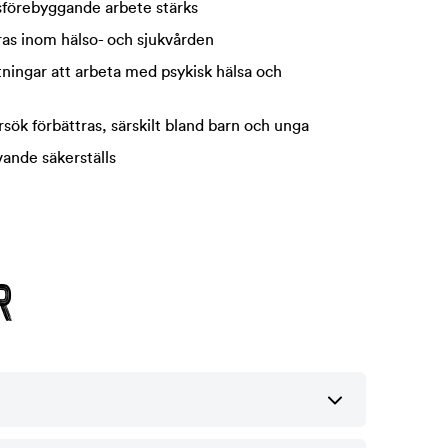
förebyggande arbete stärks
ras inom hälso- och sjukvården
ttningar att arbeta med psykisk hälsa och
rsök förbättras, särskilt bland barn och unga
evande säkerställs
R