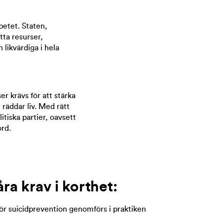
betet. Staten,
ta resurser,
 likvärdiga i hela
er krävs för att stärka
räddar liv. Med rätt
itiska partier, oavsett
ord.
åra krav i korthet:
för suicidprevention genomförs i praktiken