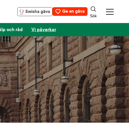
Ge en gåva
Swisha gåva
älp och råd
Vi påverkar