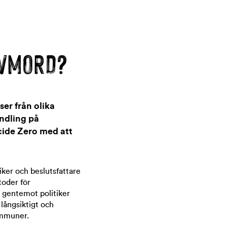
LVMORD?
er från olika
andling på
cide Zero med att
ker och beslutsfattare
toder för
r gentemot politiker
 långsiktigt och
ommuner.