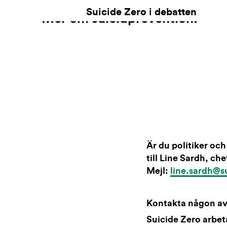
Suicide Zero i debatten
Mer om suicidprevention:
Är du politiker och 
till Line Sardh, che
Mejl:
line.sardh@s
Kontakta någon av
Suicide Zero arbe