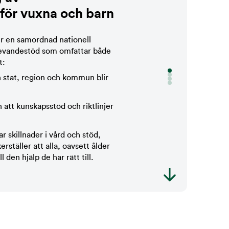
av de vanligaste preparaten som används
f
ö
r vuxna och barn
i förhållande till antal elever.
penlagen.
iga överenskommelser med andra aktörer
ller en samordnad nationell
rlevandestöd som omfattar både
t:
 stat, region och kommun blir
h att kunskapsstöd och riktlinjer
 skillnader i vård och stöd,
rställer att alla, oavsett ålder
ll den hjälp de har rätt till.