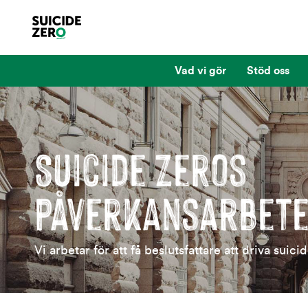
Vad vi gör
Stöd oss
Suicide Zeros
påverkansarbet
Vi arbetar för att få beslutsfattare att driva suici