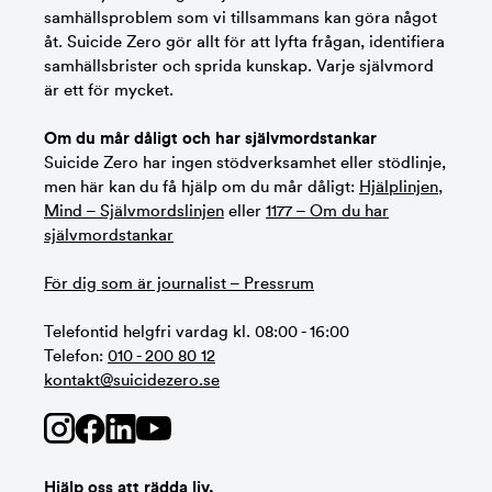
samhällsproblem som vi tillsammans kan göra något
åt. Suicide Zero gör allt för att lyfta frågan, identifiera
samhällsbrister och sprida kunskap. Varje självmord
är ett för mycket.
Om du mår dåligt och har självmordstankar
Suicide Zero har ingen stödverksamhet eller stödlinje,
men här kan du få hjälp om du mår dåligt:
Hjälplinjen
,
Mind – Självmordslinjen
eller
1177 – Om du har
självmordstankar
För dig som är journalist – Pressrum
Telefontid helgfri vardag kl. 08:00 - 16:00
Telefon:
010 - 200 80 12
kontakt@suicidezero.se
Hjälp oss att rädda liv.