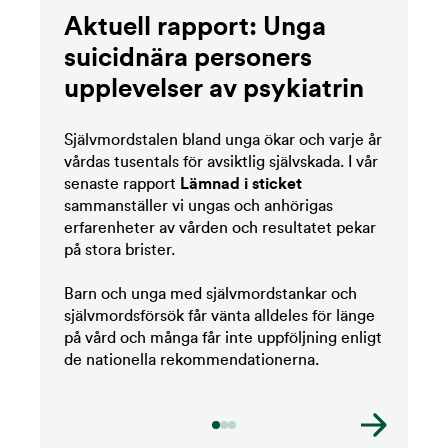
Aktuell rapport: Unga
suicidnära personers
upplevelser av psykiatrin
Sjä
lvmordstalen bland unga
ökar
och varje år
vårdas tusentals för
avsiktlig självskada. I vår
senaste rapport
Lämnad i sticket
sammanställer vi ungas och anhörigas
erfarenheter av vården och resultatet pekar
på stora brister.
B
arn och unga med självmordstankar och
självmordsförsök
får vänta alldeles för länge
på vård
och
många får inte uppföljning enligt
de nationella rekommendationer
na.