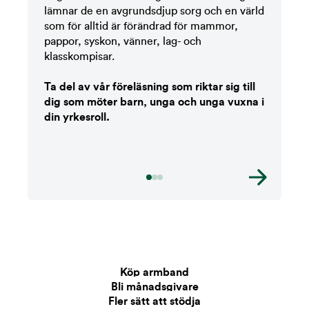
lämnar de en avgrundsdjup sorg och en värld
som för alltid är förändrad för mammor,
pappor, syskon, vänner, lag- och
klasskompisar.
Ta del av vår föreläsning som riktar sig till
dig som möter barn, unga och unga vuxna i
din yrkesroll.
Köp armband
Tillsammans räddar vi liv
Bli månadsgivare
Fler sätt att stödja