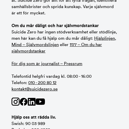
åt. Suicide Zero gör allt för att lyfta frågan, identifiera
samhällsbrister och sprida kunskap. Varje självmord
är ett för mycket.
Om du mår dåligt och har självmordstankar
Suicide Zero har ingen stödverksamhet eller stödlinje,
men här kan du få hjälp om du mår dåligt:
Hjälplinjen
,
Mind – Självmordslinjen
eller
1177 – Om du har
självmordstankar
För dig som är journalist – Pressrum
Telefontid helgfri vardag kl. 08:00 - 16:00
Telefon:
010 - 200 80 12
kontakt@suicidezero.se
Hjälp oss att rädda liv.
Swish: 90 03 989