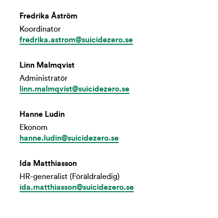
Fredrika Åström
Koordinator
fredrika.astrom@suicidezero.se
Linn Malmqvist
Administratör
linn.malmqvist@suicidezero.se
Hanne Ludin
Ekonom
hanne.ludin@suicidezero.se
Ida Matthiasson
HR-generalist (Föräldraledig)
ida.matthiasson@suicidezero.se