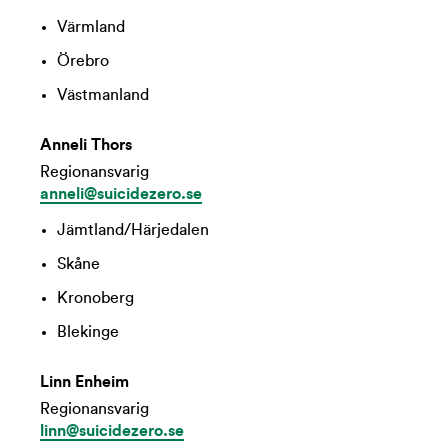
Värmland
Örebro
Västmanland
Anneli Thors
Regionansvarig
anneli@suicidezero.se
Jämtland/Härjedalen
Skåne
Kronoberg
Blekinge
Linn Enheim
Regionansvarig
linn@suicidezero.se