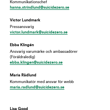
Kommunikationschef
hanna.strindlund@suicidezero.se
Victor Lundmark
Pressansvarig
victor.lundmark@suicidezero.se
Ebba Klingén
Ansvarig varumärke och ambassadörer
(Föräldraledig)
ebba.klingen@suicidezero.se
Maria Rådlund
Kommunikatör med ansvar för webb
maria.radlund@suicidezero.se
Lisa Good