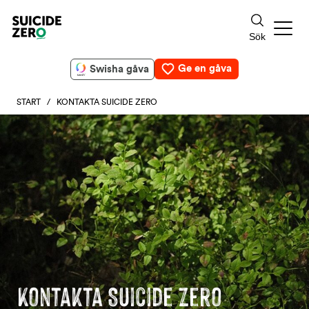
Ge en gåva
Swisha gåva
START
/ KONTAKTA SUICIDE ZERO
Kontakta Suicide Zero