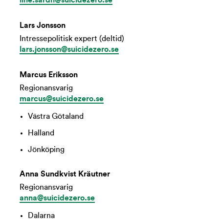
line.sardh@suicidezero.se
Lars Jonsson
Intressepolitisk expert (deltid)
lars.jonsson@suicidezero.se
Marcus Eriksson
Regionansvarig
marcus@suicidezero.se
Västra Götaland
Halland
Jönköping
Anna Sundkvist Kräutner
Regionansvarig
anna@suicidezero.se
Dalarna