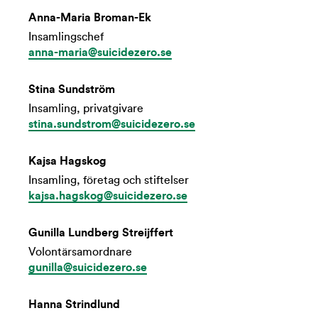
Anna-Maria Broman-Ek
Insamlingschef
anna-maria@suicidezero.se
Stina Sundström
Insamling, privatgivare
stina.sundstrom@suicidezero.se
Kajsa Hagskog
Insamling, företag och stiftelser
kajsa.hagskog@suicidezero.se
Gunilla Lundberg Streijffert
Volontärsamordnare
gunilla@suicidezero.se
Hanna Strindlund