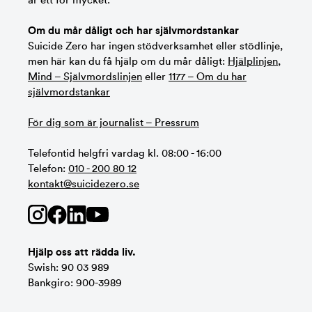
är ett för mycket.
Om du mår dåligt och har självmordstankar
Suicide Zero har ingen stödverksamhet eller stödlinje,
men här kan du få hjälp om du mår dåligt:
Hjälplinjen
,
Mind – Självmordslinjen
eller
1177 – Om du har
självmordstankar
För dig som är journalist – Pressrum
Telefontid helgfri vardag kl. 08:00 - 16:00
Telefon:
010 - 200 80 12
kontakt@suicidezero.se
Hjälp oss att rädda liv.
Swish: 90 03 989
Bankgiro: 900-3989