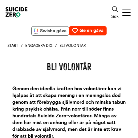
Ge en gåva
Swisha gåva
START
/
ENGAGERA DIG
/ BLI VOLONTÄR
BLI VOLONTÄR
Genom den ideella kraften hos volontärer kan vi
hjälpas åt att skapa mening i en meningslös död
genom att förebygga självmord och minska tabun
kring psykisk ohälsa. Från norr till söder finns
hundratals Suicide Zero-volontärer. Många av
dem har mist en anhörig eller är på något sätt
drabbade av självmord, men det är inte ett krav
för att bli volontär.