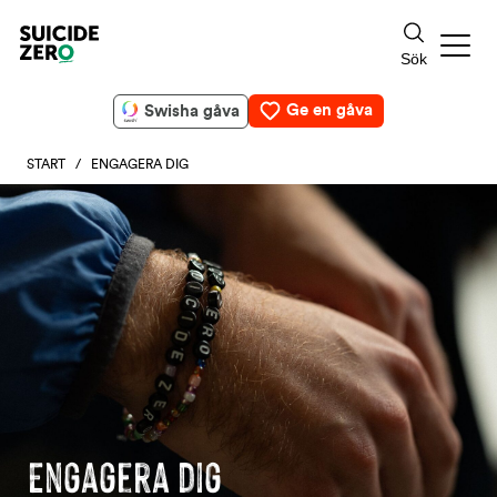
Ge en gåva
Swisha gåva
START
/ ENGAGERA DIG
Engagera dig