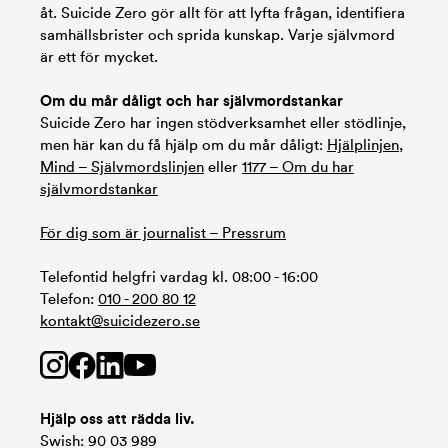
åt. Suicide Zero gör allt för att lyfta frågan, identifiera
samhällsbrister och sprida kunskap. Varje självmord
är ett för mycket.
Om du mår dåligt och har självmordstankar
Suicide Zero har ingen stödverksamhet eller stödlinje,
men här kan du få hjälp om du mår dåligt:
Hjälplinjen
,
Mind – Självmordslinjen
eller
1177 – Om du har
självmordstankar
För dig som är journalist – Pressrum
Telefontid helgfri vardag kl. 08:00 - 16:00
Telefon:
010 - 200 80 12
kontakt@suicidezero.se
Hjälp oss att rädda liv.
Swish: 90 03 989