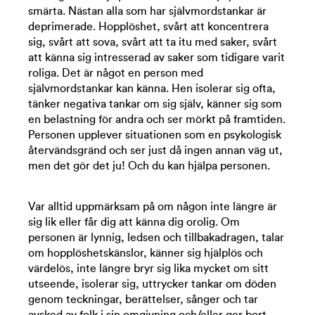
smärta. Nästan alla som har självmordstankar är
deprimerade. Hopplöshet, svårt att koncentrera
sig, svårt att sova, svårt att ta itu med saker, svårt
att känna sig intresserad av saker som tidigare varit
roliga. Det är något en person med
självmordstankar kan känna. Hen isolerar sig ofta,
tänker negativa tankar om sig själv, känner sig som
en belastning för andra och ser mörkt på framtiden.
Personen upplever situationen som en psykologisk
återvändsgränd och ser just då ingen annan väg ut,
men det gör det ju! Och du kan hjälpa personen.
Var alltid uppmärksam på om någon inte längre är
sig lik eller får dig att känna dig orolig. Om
personen är lynnig, ledsen och tillbakadragen, talar
om hopplöshetskänslor, känner sig hjälplös och
värdelös, inte längre bryr sig lika mycket om sitt
utseende, isolerar sig, uttrycker tankar om döden
genom teckningar, berättelser, sånger och tar