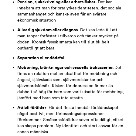
Pension, sjukskrivning eller arbetslöshet.
Det kan
innebära att man förlorar yrkesidentiteten, det sociala
sammanhanget och kanske även får en svårare
ekonomisk situation
Allvarlig sjukdom eller diagnos
. Det kan leda till att
man tappar fotfästet i tillvaron och tänker mycket på
döden. Kronisk fysisk smärta kan till slut bli helt
outhärdligt att bära.
Separation eller dödsfall
Mobbning, kränkningar och sexuella trakasserier.
Det
finns en relation mellan utsatthet för mobbning och
ångest, självskada samt självmordstankar och
självmordsförsök. Risken för depression är mer än
dubbelt så hög för barn som varit utsatta för mobbning,
jämfört med barn som inte utsatts.
Att bli förälder
. För det flesta innebär föräldraskapet
något positivt, men förlossningsdepressioner
förekommer. Småbarnsföräldrar sover ofta dåligt, vilket
kan skapa problem. Ny identitet och stort ansvar för en
annan människa.