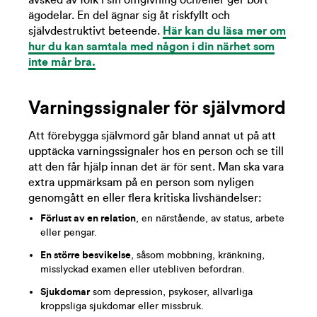
avsked av folk i sin omgivning och/eller ger bort
ägodelar. En del ägnar sig åt riskfyllt och
självdestruktivt beteende.
Här kan du läsa mer om
hur du kan samtala med någon i din närhet som
inte mår bra.
Varningssignaler för självmord
Att förebygga självmord går bland annat ut på att
upptäcka varningssignaler hos en person och se till
att den får hjälp innan det är för sent. Man ska vara
extra uppmärksam på en person som nyligen
genomgått en eller flera kritiska livshändelser:
Förlust av en relation
, en närstående, av status, arbete
eller pengar.
En större besvikelse
, såsom mobbning, kränkning,
misslyckad examen eller utebliven befordran.
Sjukdomar
som depression, psykoser, allvarliga
kroppsliga sjukdomar eller missbruk.