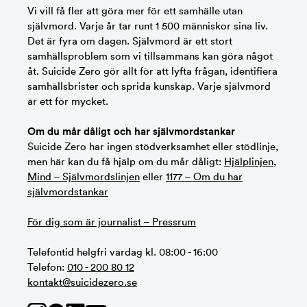
Vi vill få fler att göra mer för ett samhälle utan
självmord. Varje år tar runt 1 500 människor sina liv.
Det är fyra om dagen. Självmord är ett stort
samhällsproblem som vi tillsammans kan göra något
åt. Suicide Zero gör allt för att lyfta frågan, identifiera
samhällsbrister och sprida kunskap. Varje självmord
är ett för mycket.
Om du mår dåligt och har självmordstankar
Suicide Zero har ingen stödverksamhet eller stödlinje,
men här kan du få hjälp om du mår dåligt:
Hjälplinjen
,
Mind – Självmordslinjen
eller
1177 – Om du har
självmordstankar
För dig som är journalist – Pressrum
Telefontid helgfri vardag kl. 08:00 - 16:00
Telefon:
010 - 200 80 12
kontakt@suicidezero.se