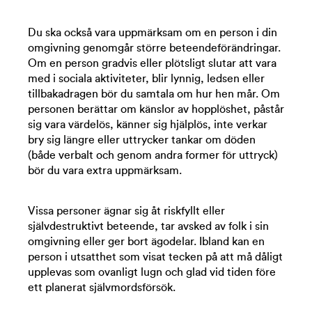
Du ska också vara uppmärksam om en person i din
omgivning genomgår större beteendeförändringar.
Om en person gradvis eller plötsligt slutar att vara
med i sociala aktiviteter, blir lynnig, ledsen eller
tillbakadragen bör du samtala om hur hen mår. Om
personen berättar om känslor av hopplöshet, påstår
sig vara värdelös, känner sig hjälplös, inte verkar
bry sig längre eller uttrycker tankar om döden
(både verbalt och genom andra former för uttryck)
bör du vara extra uppmärksam.
Vissa personer ägnar sig åt riskfyllt eller
självdestruktivt beteende, tar avsked av folk i sin
omgivning eller ger bort ägodelar. Ibland kan en
person i utsatthet som visat tecken på att må dåligt
upplevas som ovanligt lugn och glad vid tiden före
ett planerat självmordsförsök.