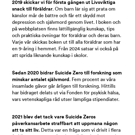
2019 skickar vi för första gången ut Livsviktiga
snack till föräldrar
. Om barn lär sig att prata om
känslor mår de bättre och får ett skydd mot
depression och självmord genom livet. I boken och
på webbplatsen finns lättillgänglig kunskap, tips
och praktiska övningar för föräldrar och deras barn.
Varje vår skickas boken ut till alla föräldrar som har
en 9-åring i hemmet. Från 2024 satsar vi också på
att sprida liknande kunskap i skolor.
Sedan 2020 bidrar Suicide Zero till forskning som
minskar antalet självmord
. Fem procent av våra
insamlade gåvor går årligen till forskning. Hittills
har bidraget delats ut via Fonden för psykisk hälsa,
vars vetenskapliga råd utser lämpliga stipendiater.
2021 blev det tack vare Suicide Zeros
påverkansarbete straffbart att uppmana någon
att ta sitt liv.
Detta var en fråga som vi drivit i flera