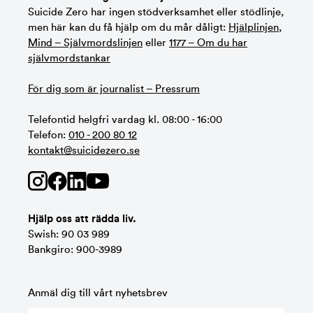
Suicide Zero har ingen stödverksamhet eller stödlinje,
men här kan du få hjälp om du mår dåligt:
Hjälplinjen
,
Mind – Självmordslinjen
eller
1177 – Om du har
självmordstankar
För dig som är journalist – Pressrum
Telefontid helgfri vardag kl. 08:00 - 16:00
Telefon:
010 - 200 80 12
kontakt@suicidezero.se
Hjälp oss att rädda liv.
Swish: 90 03 989
Bankgiro: 900-3989
Anmäl dig till vårt nyhetsbrev