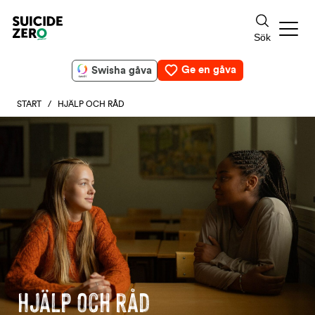
Ge en gåva
Swisha gåva
START
/ HJÄLP OCH RÅD
Hjälp och råd