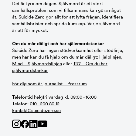
Det är fyra om dagen. Självmord är ett stort
samhällsproblem som vi tillsammans kan göra något
åt. Suicide Zero gör allt för att lyfta frågan, identifiera
samhällsbrister och sprida kunskap. Varje självmord
är ett för mycket.
Om du mår dåligt och har självmordstankar
Suicide Zero har ingen stödverksamhet eller stödlinje,
men här kan du få hjälp om du mår dåligt:
Hjälplinjen
,
Mind – Självmordslinjen
eller
1177 – Om du har
självmordstankar
För dig som är journalist – Pressrum
Telefontid helgfri vardag kl. 08:00 - 16:00
Telefon:
010 - 200 80 12
kontakt@suicidezero.se