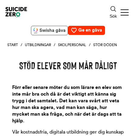
Ge en gåva
Swisha gåva
START
/
UTBILDNINGAR
/
SKOLPERSONAL
/ STÖR DÖDEN
STÖD ELEVER SOM MÅR DÅLIGT
Förr eller senare möter du som lärare en elev som
inte mår bra och då är det viktigt att känna sig
trygg i det samtalet. Det kan vara svårt att veta
hur man ska agera,
vad man kan säga, hur
mycket man ska fråga, och när det är dags att ta
hjälp
.
Vår kostnadsfria, digitala utbildning ger dig kunskap