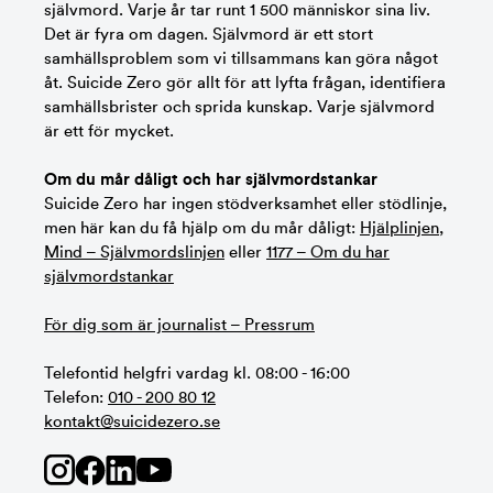
självmord. Varje år tar runt 1 500 människor sina liv.
Det är fyra om dagen. Självmord är ett stort
samhällsproblem som vi tillsammans kan göra något
åt. Suicide Zero gör allt för att lyfta frågan, identifiera
samhällsbrister och sprida kunskap. Varje självmord
är ett för mycket.
Om du mår dåligt och har självmordstankar
Suicide Zero har ingen stödverksamhet eller stödlinje,
men här kan du få hjälp om du mår dåligt:
Hjälplinjen
,
Mind – Självmordslinjen
eller
1177 – Om du har
självmordstankar
För dig som är journalist – Pressrum
Telefontid helgfri vardag kl. 08:00 - 16:00
Telefon:
010 - 200 80 12
kontakt@suicidezero.se