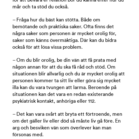
för att bevara er relation bör du känna efter hur du
mår och ta stöd du också.
– Fråga hur du bäst kan stötta. Både om
bemötande och praktiska saker. Ofta finns det
några saker som personen är mycket orolig för,
saker som känns övermäktiga. Där kan du bidra
också för att lösa vissa problem.
– Om du blir orolig, be din vän att få prata med
någon annan för att du ska få råd och stöd. Om
situationen blir allvarlig och du är mycket orolig att
personen kommer ta sitt liv eller göra sig mycket
illa kan du vara tvungen att larma. Beroende på
situationen kan det vara en redan existerande
psykiatrisk kontakt, anhöriga eller 112.
– Det kan vara svårt att bryta ett förtroende, men
om det gäller liv eller död så måste liv gå före. En
arg och besviken vän som överlever kan man
försonas med.