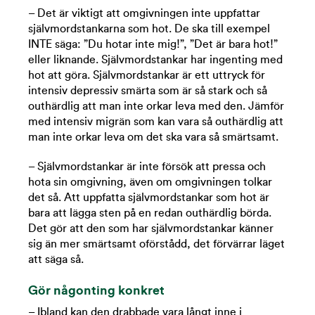
– Det är viktigt att omgivningen inte uppfattar
självmordstankarna som hot. De ska till exempel
INTE säga: ”Du hotar inte mig!”, ”Det är bara hot!”
eller liknande. Självmordstankar har ingenting med
hot att göra. Självmordstankar är ett uttryck för
intensiv depressiv smärta som är så stark och så
outhärdlig att man inte orkar leva med den. Jämför
med intensiv migrän som kan vara så outhärdlig att
man inte orkar leva om det ska vara så smärtsamt.
– Självmordstankar är inte försök att pressa och
hota sin omgivning, även om omgivningen tolkar
det så. Att uppfatta självmordstankar som hot är
bara att lägga sten på en redan outhärdlig börda.
Det gör att den som har självmordstankar känner
sig än mer smärtsamt oförstådd, det förvärrar läget
att säga så.
Gör någonting konkret
– Ibland kan den drabbade vara långt inne i