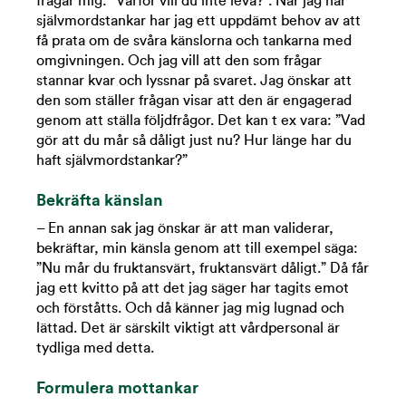
frågar mig: ”Varför vill du inte leva?”. När jag har
självmordstankar har jag ett uppdämt behov av att
få prata om de svåra känslorna och tankarna med
omgivningen. Och jag vill att den som frågar
stannar kvar och lyssnar på svaret. Jag önskar att
den som ställer frågan visar att den är engagerad
genom att ställa följdfrågor. Det kan t ex vara: ”Vad
gör att du mår så dåligt just nu? Hur länge har du
haft självmordstankar?”
Bekräfta känslan
– En annan sak jag önskar är att man validerar,
bekräftar, min känsla genom att till exempel säga:
”Nu mår du fruktansvärt, fruktansvärt dåligt.” Då får
jag ett kvitto på att det jag säger har tagits emot
och förståtts. Och då känner jag mig lugnad och
lättad. Det är särskilt viktigt att vårdpersonal är
tydliga med detta.
Formulera mottankar