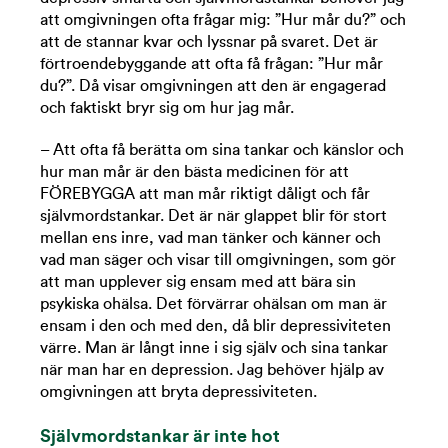
att omgivningen ofta frågar mig: ”Hur mår du?” och
att de stannar kvar och lyssnar på svaret. Det är
förtroendebyggande att ofta få frågan: ”Hur mår
du?”. Då visar omgivningen att den är engagerad
och faktiskt bryr sig om hur jag mår.
– Att ofta få berätta om sina tankar och känslor och
hur man mår är den bästa medicinen för att
FÖREBYGGA att man mår riktigt dåligt och får
självmordstankar. Det är när glappet blir för stort
mellan ens inre, vad man tänker och känner och
vad man säger och visar till omgivningen, som gör
att man upplever sig ensam med att bära sin
psykiska ohälsa. Det förvärrar ohälsan om man är
ensam i den och med den, då blir depressiviteten
värre. Man är långt inne i sig själv och sina tankar
när man har en depression. Jag behöver hjälp av
omgivningen att bryta depressiviteten.
Självmordstankar är inte hot