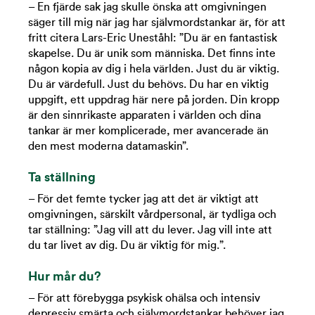
– En fjärde sak jag skulle önska att omgivningen
säger till mig när jag har självmordstankar är, för att
fritt citera Lars-Eric Uneståhl: ”Du är en fantastisk
skapelse. Du är unik som människa. Det finns inte
någon kopia av dig i hela världen. Just du är viktig.
Du är värdefull. Just du behövs. Du har en viktig
uppgift, ett uppdrag här nere på jorden. Din kropp
är den sinnrikaste apparaten i världen och dina
tankar är mer komplicerade, mer avancerade än
den mest moderna datamaskin”.
Ta ställning
– För det femte tycker jag att det är viktigt att
omgivningen, särskilt vårdpersonal, är tydliga och
tar ställning: ”Jag vill att du lever. Jag vill inte att
du tar livet av dig. Du är viktig för mig.”.
Hur mår du?
– För att förebygga psykisk ohälsa och intensiv
depressiv smärta och självmordstankar behöver jag