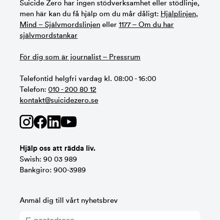
Suicide Zero har ingen stödverksamhet eller stödlinje,
men här kan du få hjälp om du mår dåligt:
Hjälplinjen
,
Mind – Självmordslinjen
eller
1177 – Om du har
självmordstankar
För dig som är journalist – Pressrum
Telefontid helgfri vardag kl. 08:00 - 16:00
Telefon:
010 - 200 80 12
kontakt@suicidezero.se
Hjälp oss att rädda liv.
Swish: 90 03 989
Bankgiro: 900-3989
Anmäl dig till vårt nyhetsbrev