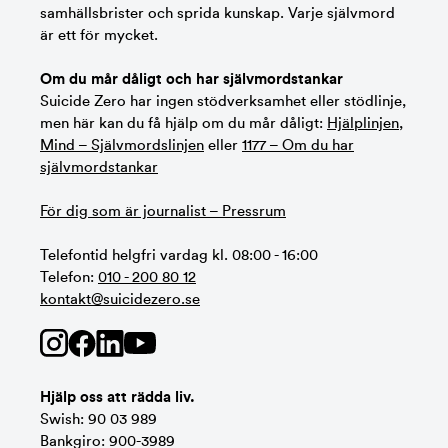
samhällsbrister och sprida kunskap. Varje självmord
är ett för mycket.
Om du mår dåligt och har självmordstankar
Suicide Zero har ingen stödverksamhet eller stödlinje,
men här kan du få hjälp om du mår dåligt:
Hjälplinjen
,
Mind – Självmordslinjen
eller
1177 – Om du har
självmordstankar
För dig som är journalist – Pressrum
Telefontid helgfri vardag kl. 08:00 - 16:00
Telefon:
010 - 200 80 12
kontakt@suicidezero.se
Hjälp oss att rädda liv.
Swish: 90 03 989
Bankgiro: 900-3989