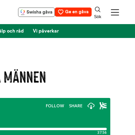
Ge en gåva
Swisha gåva
älp och råd
Vi påverkar
A MÄNNEN