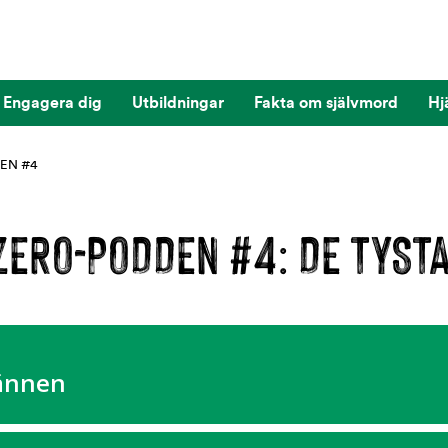
Engagera dig
Utbildningar
Fakta om självmord
Hj
EN #4
 ZERO-PODDEN #4: DE TYST