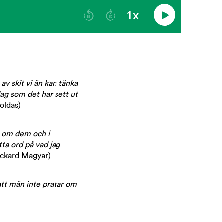
av skit vi än kan tänka
dag som det har sett ut
Yoldas)
ta om dem och i
tta ord på vad jag
ckard Magyar)
att män inte pratar om