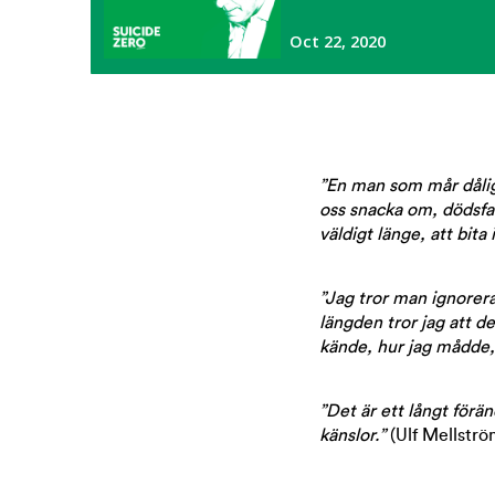
”En man som mår dåligt
oss snacka om, dödsfal
väldigt länge, att bita
”Jag tror man ignorerar
längden tror jag att de
kände, hur jag mådde, 
”Det är ett långt förä
känslor.”
(Ulf Mellströ