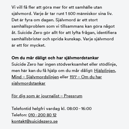
Vi vill få fler att göra mer för ett samhälle utan
självmord. Varje år tar runt 1 500 människor sina liv.
Det är fyra om dagen. Självmord är ett stort
samhällsproblem som vi tillsammans kan göra något
åt. Suicide Zero gör allt för att lyfta frågan, identifiera
samhällsbrister och sprida kunskap. Varje självmord
är ett för mycket.
Om du mår dåligt och har självmordstankar
Suicide Zero har ingen stödverksamhet eller stödlinje,
men här kan du få hjälp om du mår dåligt:
Hjälplinjen
,
Mind – Självmordslinjen
eller
1177 – Om du har
självmordstankar
För dig som är journalist – Pressrum
Telefontid helgfri vardag kl. 08:00 - 16:00
Telefon:
010 - 200 80 12
kontakt@suicidezero.se