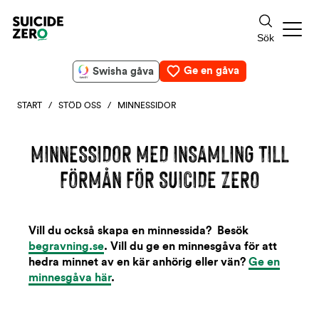
Ge en gåva
Swisha gåva
START
/
STÖD OSS
/ MINNESSIDOR
MINNESSIDOR MED INSAMLING TILL
FÖRMÅN FÖR SUICIDE ZERO
Vill du också skapa en minnessida? Besök
begravning.se
. Vill du ge en minnesgåva för att
hedra minnet av en kär anhörig eller vän?
Ge en
minnesgåva här
.