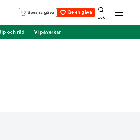
Ge en gåva
Swisha gåva
älp och råd
Vi påverkar