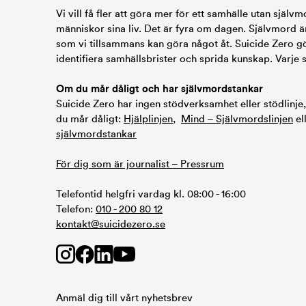
Vi vill få fler att göra mer för ett samhälle utan självm
människor sina liv. Det är fyra om dagen. Självmord ä
som vi tillsammans kan göra något åt. Suicide Zero gör 
identifiera samhällsbrister och sprida kunskap. Varje 
Om du mår dåligt och har självmordstankar
Suicide Zero har ingen stödverksamhet eller stödlinje
du mår dåligt:
Hjälplinjen
,
Mind – Självmordslinjen
el
självmordstankar
För dig som är journalist – Pressrum
Telefontid helgfri vardag kl. 08:00 - 16:00
Telefon:
010 - 200 80 12
kontakt@suicidezero.se
Anmäl dig till vårt nyhetsbrev