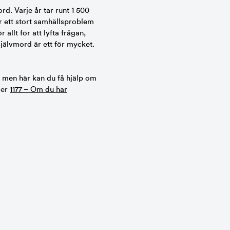
ord. Varje år tar runt 1 500
r ett stort samhällsproblem
allt för att lyfta frågan,
självmord är ett för mycket.
, men här kan du få hjälp om
ler
1177 – Om du har