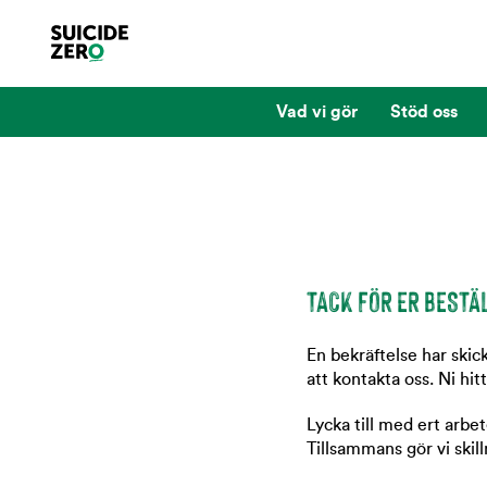
Vad vi gör
Stöd oss
TACK FÖR ER BESTÄ
En bekräftelse har skic
att kontakta oss. Ni hi
Lycka till med ert arbet
Tillsammans gör vi skil