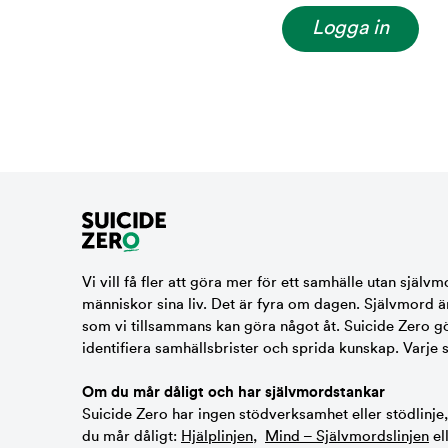
Logga in
Vi vill få fler att göra mer för ett samhälle utan självm
människor sina liv. Det är fyra om dagen. Självmord ä
som vi tillsammans kan göra något åt. Suicide Zero gör 
identifiera samhällsbrister och sprida kunskap. Varje 
Om du mår dåligt och har självmordstankar
Suicide Zero har ingen stödverksamhet eller stödlinje
du mår dåligt:
Hjälplinjen
,
Mind – Självmordslinjen
el