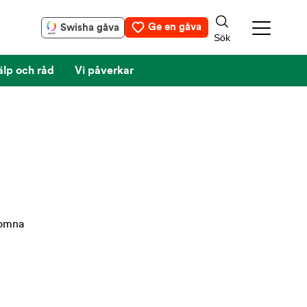
Ge en gåva
Swisha gåva
älp och råd
Vi påverkar
lkomna