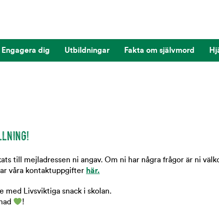
Engagera dig
Utbildningar
Fakta om självmord
Hj
LLNING!
kats till mejladressen ni angav. Om ni har några frågor är ni vä
ttar våra kontaktuppgifter
här.
e med Livsviktiga snack i skolan.
lnad
!