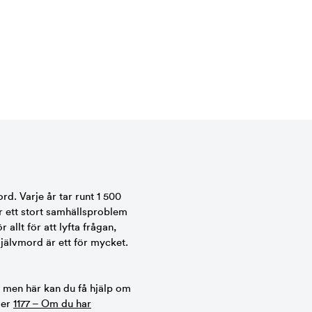
ord. Varje år tar runt 1 500
r ett stort samhällsproblem
allt för att lyfta frågan,
självmord är ett för mycket.
, men här kan du få hjälp om
ler
1177 – Om du har