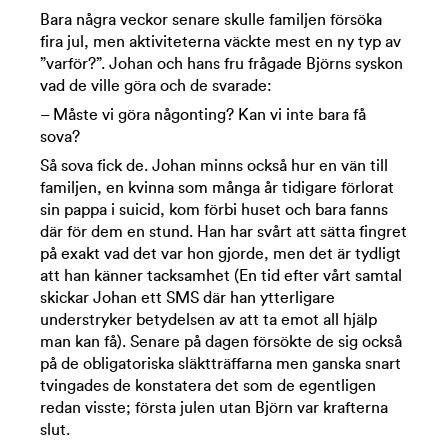
Bara några veckor senare skulle familjen försöka
fira jul, men aktiviteterna väckte mest en ny typ av
”varför?”. Johan och hans fru frågade Björns syskon
vad de ville göra och de svarade:
– Måste vi göra någonting? Kan vi inte bara få
sova?
Så sova fick de. Johan minns också hur en vän till
familjen, en kvinna som många år tidigare förlorat
sin pappa i suicid, kom förbi huset och bara fanns
där för dem en stund. Han har svårt att sätta fingret
på exakt vad det var hon gjorde, men det är tydligt
att han känner tacksamhet (En tid efter vårt samtal
skickar Johan ett SMS där han ytterligare
understryker betydelsen av att ta emot all hjälp
man kan få). Senare på dagen försökte de sig också
på de obligatoriska släktträffarna men ganska snart
tvingades de konstatera det som de egentligen
redan visste; första julen utan Björn var krafterna
slut.