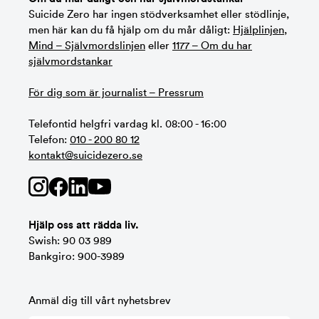
Suicide Zero har ingen stödverksamhet eller stödlinje,
men här kan du få hjälp om du mår dåligt:
Hjälplinjen
,
Mind – Självmordslinjen
eller
1177 – Om du har
självmordstankar
För dig som är journalist – Pressrum
Telefontid helgfri vardag kl. 08:00 - 16:00
Telefon:
010 - 200 80 12
kontakt@suicidezero.se
Hjälp oss att rädda liv.
Swish: 90 03 989
Bankgiro: 900-3989
Anmäl dig till vårt nyhetsbrev