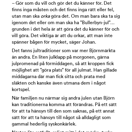
– Gör som du vill och gör det du känner för. Det
finns inga måsten och det finns inga rätt eller fel,
utan man ska
orka
göra det. Om man bara ska ta sig
igenom det eller om man ska ha ”Bullerbyn-jul”…
grunden i det hela är att göra det du känner för och
vill göra. Det viktiga är att du orkar, att man inte
spänner bågen för mycket, säger Johan.
Det fanns jultraditioner som var mer Björnmärkta
än andra. En liten julklapp på morgonen, gärna
julpromenad på förmiddagen, så att kroppen fick
möjlighet att ”göra plats” för all julmat. Han gillade
middagarna där man fick sitta och prata med
släkten och kanske även utmana dem i något
kortspel.
När familjen nu närmar sig andra julen utan Björn
kan traditionerna komma att förändras. På ett sätt
för att ta hänsyn till den som saknas, på ett annat
sätt för att ta hänsyn till något så alldagligt som
gammal hederlig syskonkärlek.