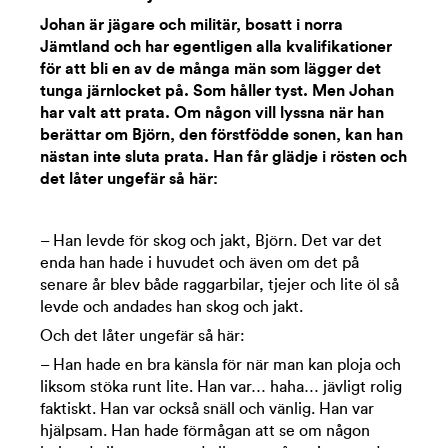
Johan är jägare och militär, bosatt i norra
Jämtland och har egentligen alla kvalifikationer
för att bli en av de många män som lägger det
tunga järnlocket på. Som håller tyst. Men Johan
har valt att prata. Om någon vill lyssna när han
berättar om Björn, den förstfödde sonen, kan han
nästan inte sluta prata. Han får glädje i rösten och
det låter ungefär så här:
– Han levde för skog och jakt, Björn. Det var det
enda han hade i huvudet och även om det på
senare år blev både raggarbilar, tjejer och lite öl så
levde och andades han skog och jakt.
Och det låter ungefär så här:
– Han hade en bra känsla för när man kan ploja och
liksom stöka runt lite. Han var… haha… jävligt rolig
faktiskt. Han var också snäll och vänlig. Han var
hjälpsam. Han hade förmågan att se om någon