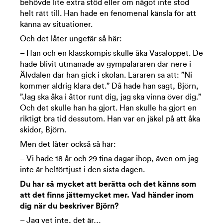
behövde lite extra stöd eller om något inte stod
helt rätt till. Han hade en fenomenal känsla för att
känna av situationer.
Och det låter ungefär så här:
– Han och en klasskompis skulle åka Vasaloppet. De
hade blivit utmanade av gympaläraren där nere i
Älvdalen där han gick i skolan. Läraren sa att: ”Ni
kommer aldrig klara det.” Då hade han sagt, Björn,
”Jag ska åka i åttor runt dig, jag ska vinna över dig.”
Och det skulle han ha gjort. Han skulle ha gjort en
riktigt bra tid dessutom. Han var en jäkel på att åka
skidor, Björn.
Men det låter också så här:
– Vi hade 18 år och 29 fina dagar ihop, även om jag
inte är helförtjust i den sista dagen.
Du har så mycket att berätta och det känns som
att det finns jättemycket mer. Vad händer inom
dig när du beskriver Björn?
– Jag vet inte, det är…