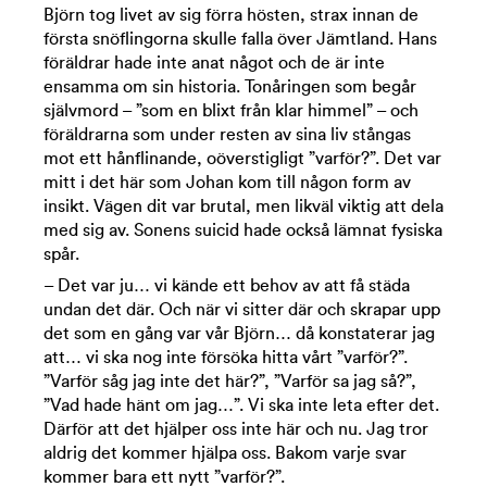
Björn tog livet av sig förra hösten, strax innan de
första snöflingorna skulle falla över Jämtland. Hans
föräldrar hade inte anat något och de är inte
ensamma om sin historia. Tonåringen som begår
självmord – ”som en blixt från klar himmel” – och
föräldrarna som under resten av sina liv stångas
mot ett hånflinande, oöverstigligt ”varför?”. Det var
mitt i det här som Johan kom till någon form av
insikt. Vägen dit var brutal, men likväl viktig att dela
med sig av. Sonens suicid hade också lämnat fysiska
spår.
– Det var ju… vi kände ett behov av att få städa
undan det där. Och när vi sitter där och skrapar upp
det som en gång var vår Björn… då konstaterar jag
att… vi ska nog inte försöka hitta vårt ”varför?”.
”Varför såg jag inte det här?”, ”Varför sa jag så?”,
”Vad hade hänt om jag…”. Vi ska inte leta efter det.
Därför att det hjälper oss inte här och nu. Jag tror
aldrig det kommer hjälpa oss. Bakom varje svar
kommer bara ett nytt ”varför?”.