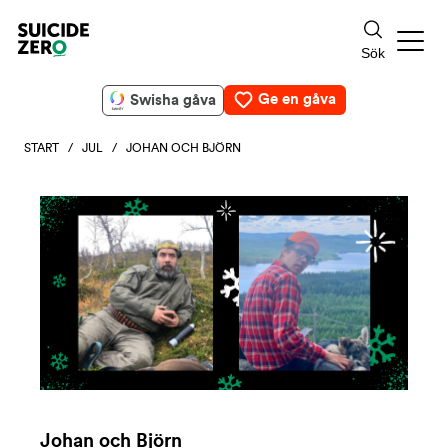
Ge en gåva
Swisha gåva
START
/
JUL
/ JOHAN OCH BJÖRN
Johan och Björn