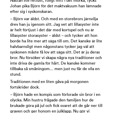
Nästan lite retfullt, roligt mitt i det mörka, tycks
Johan pika Björn för det maktvakuum han lämnade
efter sig i syskonskaran.
– Björn var äldst. Och med en storebrors järnvilja
drev han ju igenom sitt. Jag vet att lillasyster inte
är helt förtjust i det där med kortspel och nu är
lillasyster storasyster – äldst – och tycker att hon
borde ha lite mer att säga till om. Det kanske är lite
halvbarnsligt men någonstans tycker jag väl att
syskonen måste få lov att säga sitt. Det är ju deras
bror. Nu försöker vi skapa några nya traditioner och
inte driva de gamla för hårt. De kanske kommer
tillbaka så småningom… men just nu får de vila en
stund.
Traditionen med en liten gåva på morgonen
fortskrider dock.
– Björn hade en kompis som förlorade sin bror i en
olycka. Min hustru frågade den familjen hur de
brukade göra på jul och fick svaret att de går ner till
graven och ger honom en julklapp. Nu gör vi