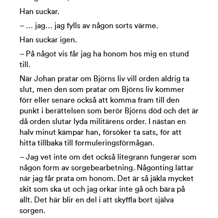
Han suckar.
– … jag… jag fylls av någon sorts värme.
Han suckar igen.
– På något vis får jag ha honom hos mig en stund
till.
När Johan pratar om Björns liv vill orden aldrig ta
slut, men den som pratar om Björns liv kommer
förr eller senare också att komma fram till den
punkt i berättelsen som berör Björns död och det är
då orden slutar lyda militärens order. I nästan en
halv minut kämpar han, försöker ta sats, för att
hitta tillbaka till formuleringsförmågan.
– Jag vet inte om det också litegrann fungerar som
någon form av sorgebearbetning. Någonting lättar
när jag får prata om honom. Det är så jäkla mycket
skit som ska ut och jag orkar inte gå och bära på
allt. Det här blir en del i att skyffla bort själva
sorgen.