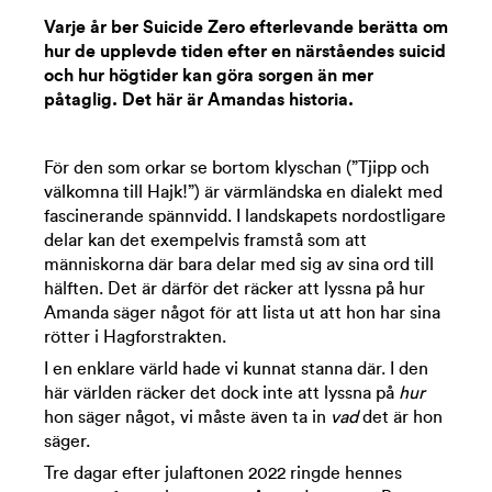
Varje år ber Suicide Zero efterlevande berätta om
hur de upplevde tiden efter en närståendes suicid
och hur högtider kan göra sorgen än mer
påtaglig. Det här är Amandas historia.
För den som orkar se bortom klyschan (”Tjipp och
välkomna till Hajk!”) är värmländska en dialekt med
fascinerande spännvidd. I landskapets nordostligare
delar kan det exempelvis framstå som att
människorna där bara delar med sig av sina ord till
hälften. Det är därför det räcker att lyssna på hur
Amanda säger något för att lista ut att hon har sina
rötter i Hagforstrakten.
I en enklare värld hade vi kunnat stanna där. I den
här världen räcker det dock inte att lyssna på
hur
hon säger något, vi måste även ta in
vad
det är hon
säger.
Tre dagar efter julaftonen 2022 ringde hennes