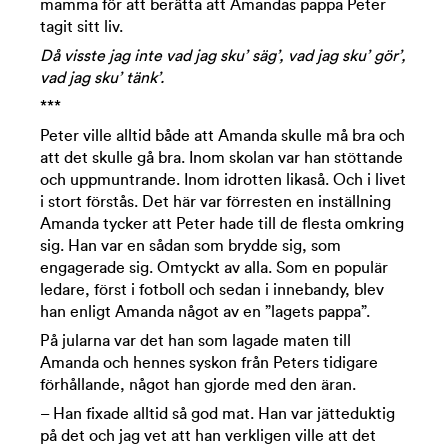
mamma för att berätta att Amandas pappa Peter
tagit sitt liv.
Då visste jag inte vad jag sku’ säg’, vad jag sku’ gör’,
vad jag sku’ tänk’.
***
Peter ville alltid både att Amanda skulle må bra och
att det skulle gå bra. Inom skolan var han stöttande
och uppmuntrande. Inom idrotten likaså. Och i livet
i stort förstås. Det här var förresten en inställning
Amanda tycker att Peter hade till de flesta omkring
sig. Han var en sådan som brydde sig, som
engagerade sig. Omtyckt av alla. Som en populär
ledare, först i fotboll och sedan i innebandy, blev
han enligt Amanda något av en ”lagets pappa”.
På jularna var det han som lagade maten till
Amanda och hennes syskon från Peters tidigare
förhållande, något han gjorde med den äran.
– Han fixade alltid så god mat. Han var jätteduktig
på det och jag vet att han verkligen ville att det