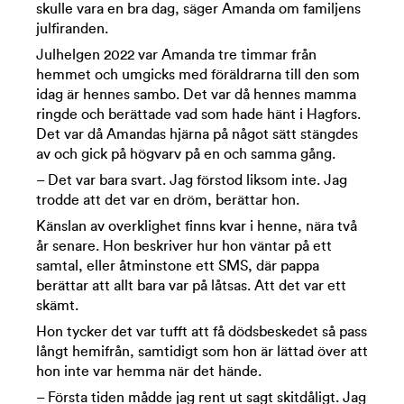
skulle vara en bra dag, säger Amanda om familjens
julfiranden.
Julhelgen 2022 var Amanda tre timmar från
hemmet och umgicks med föräldrarna till den som
idag är hennes sambo. Det var då hennes mamma
ringde och berättade vad som hade hänt i Hagfors.
Det var då Amandas hjärna på något sätt stängdes
av och gick på högvarv på en och samma gång.
– Det var bara svart. Jag förstod liksom inte. Jag
trodde att det var en dröm, berättar hon.
Känslan av overklighet finns kvar i henne, nära två
år senare. Hon beskriver hur hon väntar på ett
samtal, eller åtminstone ett SMS, där pappa
berättar att allt bara var på låtsas. Att det var ett
skämt.
Hon tycker det var tufft att få dödsbeskedet så pass
långt hemifrån, samtidigt som hon är lättad över att
hon inte var hemma när det hände.
– Första tiden mådde jag rent ut sagt skitdåligt. Jag