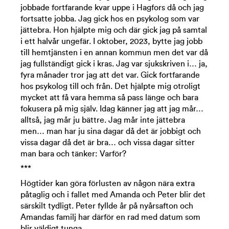
jobbade fortfarande kvar uppe i Hagfors då och jag
fortsatte jobba. Jag gick hos en psykolog som var
jättebra. Hon hjälpte mig och där gick jag på samtal
i ett halvår ungefär. I oktober, 2023, bytte jag jobb
till hemtjänsten i en annan kommun men det var då
jag fullständigt gick i kras. Jag var sjukskriven i… ja,
fyra månader tror jag att det var. Gick fortfarande
hos psykolog till och från. Det hjälpte mig otroligt
mycket att få vara hemma så pass länge och bara
fokusera på mig själv. Idag känner jag att jag mår…
alltså, jag mår ju bättre. Jag mår inte jättebra
men… man har ju sina dagar då det är jobbigt och
vissa dagar då det är bra… och vissa dagar sitter
man bara och tänker: Varför?
***
Högtider kan göra förlusten av någon nära extra
påtaglig och i fallet med Amanda och Peter blir det
särskilt tydligt. Peter fyllde år på nyårsafton och
Amandas familj har därför en rad med datum som
blir väldigt tunga.