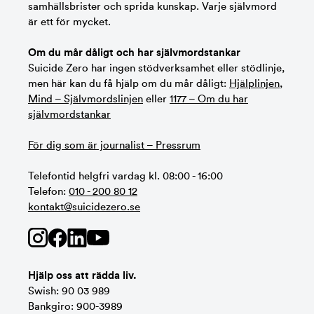
samhällsbrister och sprida kunskap. Varje självmord
är ett för mycket.
Om du mår dåligt och har självmordstankar
Suicide Zero har ingen stödverksamhet eller stödlinje,
men här kan du få hjälp om du mår dåligt:
Hjälplinjen
,
Mind – Självmordslinjen
eller
1177 – Om du har
självmordstankar
För dig som är journalist – Pressrum
Telefontid helgfri vardag kl. 08:00 - 16:00
Telefon:
010 - 200 80 12
kontakt@suicidezero.se
Hjälp oss att rädda liv.
Swish: 90 03 989
Bankgiro: 900-3989