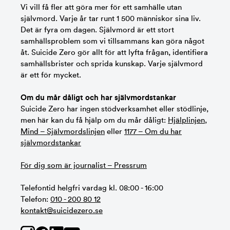
Vi vill få fler att göra mer för ett samhälle utan
självmord. Varje år tar runt 1 500 människor sina liv.
Det är fyra om dagen. Självmord är ett stort
samhällsproblem som vi tillsammans kan göra något
åt. Suicide Zero gör allt för att lyfta frågan, identifiera
samhällsbrister och sprida kunskap. Varje självmord
är ett för mycket.
Om du mår dåligt och har självmordstankar
Suicide Zero har ingen stödverksamhet eller stödlinje,
men här kan du få hjälp om du mår dåligt:
Hjälplinjen
,
Mind – Självmordslinjen
eller
1177 – Om du har
självmordstankar
För dig som är journalist – Pressrum
Telefontid helgfri vardag kl. 08:00 - 16:00
Telefon:
010 - 200 80 12
kontakt@suicidezero.se