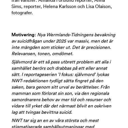
från vänster: Amanda Forslund reporter, Anna
Sims, reporter, Helena Karlsson och Lisa Olaison,
fotografer.
Motivering:
Nya Wermlands-Tidningens bevakning
av suicidfrågan under 2025 var massiv, men det är
inte mängden som sticker ut. Det är precisionen.
Relevansen, tonen, omdömet.
Självmord är ett så pass utbrett problem att alla i
samhället berörs och drabbas på ett eller annat
sätt. I reportageserien ’I fokus: självmord’ lyckas
NWT-redaktionen tydligt sätta fingret på den
saken, bara genom sitt urval av berättelser. Från
mamman som förlorat sin son, via den regionala
samordnarens behov av mer tid och resurser och
vidare till yrket där det närmast blivit en oskriven
lag att tvingas bevittna suicid.
NWT tar sig an en av våra största och mest
stigmatiserade samhällsutmaningar med