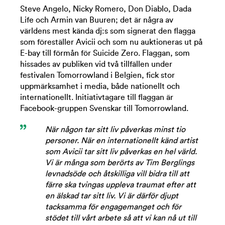
Steve Angelo, Nicky Romero, Don Diablo, Dada
Life och Armin van Buuren; det är några av
världens mest kända dj:s som signerat den flagga
som föreställer Avicii och som nu auktioneras ut på
E-bay till förmån för Suicide Zero. Flaggan, som
hissades av publiken vid två tillfällen under
festivalen Tomorrowland i Belgien, fick stor
uppmärksamhet i media, både nationellt och
internationellt. Initiativtagare till flaggan är
Facebook-gruppen Svenskar till Tomorrowland.
När någon tar sitt liv påverkas minst tio
personer. När en internationellt känd artist
som Avicii tar sitt liv påverkas en hel värld.
Vi är många som berörts av Tim Berglings
levnadsöde och åtskilliga vill bidra till att
färre ska tvingas uppleva traumat efter att
en älskad tar sitt liv. Vi är därför djupt
tacksamma för engagemanget och för
stödet till vårt arbete så att vi kan nå ut till