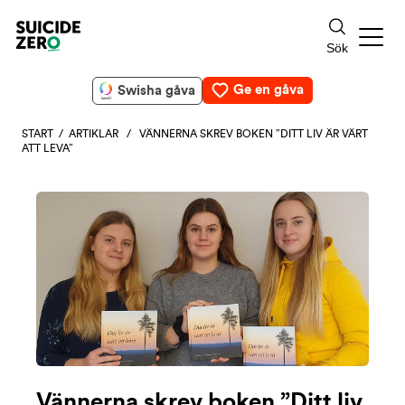
Ge en gåva
Swisha gåva
START
/
ARTIKLAR
/ VÄNNERNA SKREV BOKEN ”DITT LIV ÄR VÄRT
ATT LEVA”
Vännerna skrev boken ”Ditt liv