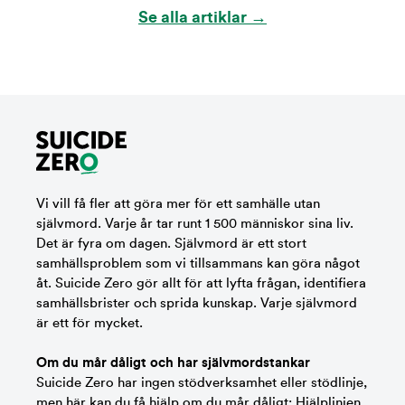
Se alla artiklar →
Vi vill få fler att göra mer för ett samhälle utan
självmord. Varje år tar runt 1 500 människor sina liv.
Det är fyra om dagen. Självmord är ett stort
samhällsproblem som vi tillsammans kan göra något
åt. Suicide Zero gör allt för att lyfta frågan, identifiera
samhällsbrister och sprida kunskap. Varje självmord
är ett för mycket.
Om du mår dåligt och har självmordstankar
Suicide Zero har ingen stödverksamhet eller stödlinje,
men här kan du få hjälp om du mår dåligt:
Hjälplinjen
,