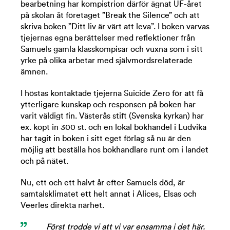
bearbetning har kompistrion därför ägnat UF-året
på skolan åt företaget ”Break the Silence” och att
skriva boken ”Ditt liv är värt att leva”. I boken varvas
tjejernas egna berättelser med reflektioner från
Samuels gamla klasskompisar och vuxna som i sitt
yrke på olika arbetar med självmordsrelaterade
ämnen.
I höstas kontaktade tjejerna Suicide Zero för att få
ytterligare kunskap och responsen på boken har
varit väldigt fin. Västerås stift (Svenska kyrkan) har
ex. köpt in 300 st. och en lokal bokhandel i Ludvika
har tagit in boken i sitt eget förlag så nu är den
möjlig att beställa hos bokhandlare runt om i landet
och på nätet.
Nu, ett och ett halvt år efter Samuels död, är
samtalsklimatet ett helt annat i Alices, Elsas och
Veerles direkta närhet.
Först trodde vi att vi var ensamma i det här.