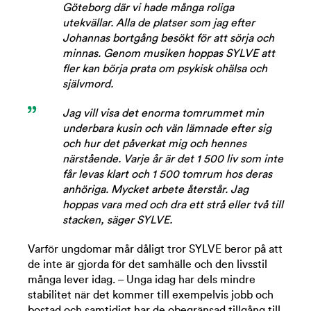
Göteborg där vi hade många roliga
utekvällar. Alla de platser som jag efter
Johannas bortgång besökt för att sörja och
minnas. Genom musiken hoppas SYLVE att
fler kan börja prata om psykisk ohälsa och
självmord.
Jag vill visa det enorma tomrummet min
underbara kusin och vän lämnade efter sig
och hur det påverkat mig och hennes
närstående. Varje år är det 1 500 liv som inte
får levas klart och 1 500 tomrum hos deras
anhöriga. Mycket arbete återstår. Jag
hoppas vara med och dra ett strå eller två till
stacken, säger SYLVE.
Varför ungdomar mår dåligt tror SYLVE beror på att
de inte är gjorda för det samhälle och den livsstil
många lever idag. – Unga idag har dels mindre
stabilitet när det kommer till exempelvis jobb och
bostad och samtidigt har de obegränsad tillgång till