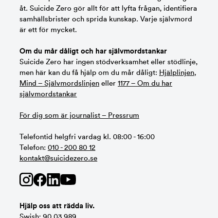
åt. Suicide Zero gör allt för att lyfta frågan, identifiera
samhällsbrister och sprida kunskap. Varje självmord
är ett för mycket.
Om du mår dåligt och har självmordstankar
Suicide Zero har ingen stödverksamhet eller stödlinje,
men här kan du få hjälp om du mår dåligt:
Hjälplinjen
,
Mind – Självmordslinjen
eller
1177 – Om du har
självmordstankar
För dig som är journalist – Pressrum
Telefontid helgfri vardag kl. 08:00 - 16:00
Telefon:
010 - 200 80 12
kontakt@suicidezero.se
Hjälp oss att rädda liv.
Swish: 90 03 989