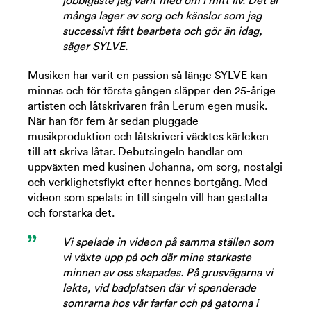
jobbigaste jag varit med om i mitt liv. Det är
många lager av sorg och känslor som jag
successivt fått bearbeta och gör än idag,
säger SYLVE.
Musiken har varit en passion så länge SYLVE kan
minnas och för första gången släpper den 25-årige
artisten och låtskrivaren från Lerum egen musik.
När han för fem år sedan pluggade
musikproduktion och låtskriveri väcktes kärleken
till att skriva låtar. Debutsingeln handlar om
uppväxten med kusinen Johanna, om sorg, nostalgi
och verklighetsflykt efter hennes bortgång. Med
videon som spelats in till singeln vill han gestalta
och förstärka det.
Vi spelade in videon på samma ställen som
vi växte upp på och där mina starkaste
minnen av oss skapades. På grusvägarna vi
lekte, vid badplatsen där vi spenderade
somrarna hos vår farfar och på gatorna i