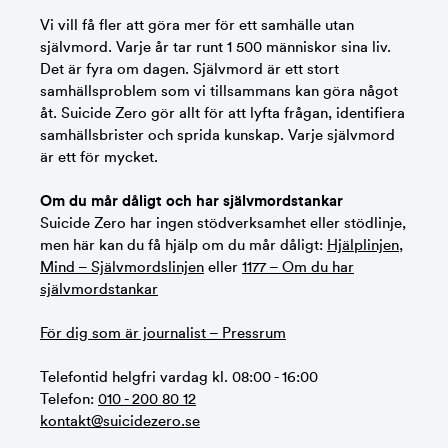
Vi vill få fler att göra mer för ett samhälle utan
självmord. Varje år tar runt 1 500 människor sina liv.
Det är fyra om dagen. Självmord är ett stort
samhällsproblem som vi tillsammans kan göra något
åt. Suicide Zero gör allt för att lyfta frågan, identifiera
samhällsbrister och sprida kunskap. Varje självmord
är ett för mycket.
Om du mår dåligt och har självmordstankar
Suicide Zero har ingen stödverksamhet eller stödlinje,
men här kan du få hjälp om du mår dåligt:
Hjälplinjen
,
Mind – Självmordslinjen
eller
1177 – Om du har
självmordstankar
För dig som är journalist – Pressrum
Telefontid helgfri vardag kl. 08:00 - 16:00
Telefon:
010 - 200 80 12
kontakt@suicidezero.se