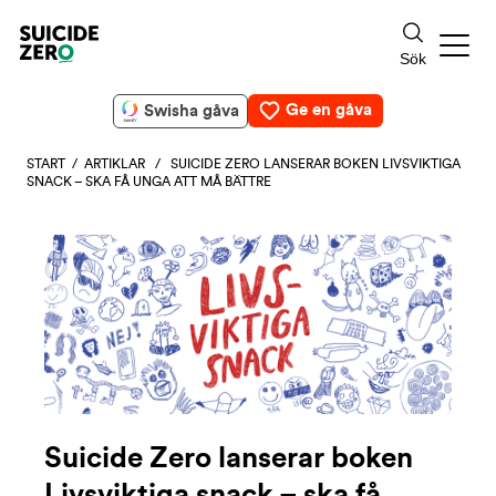
Ge en gåva
Swisha gåva
START
/
ARTIKLAR
/ SUICIDE ZERO LANSERAR BOKEN LIVSVIKTIGA
SNACK – SKA FÅ UNGA ATT MÅ BÄTTRE
Suicide Zero lanserar boken
Livsviktiga snack – ska få