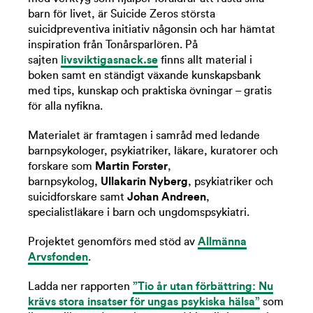
barn för livet, är Suicide Zeros största
suicidpreventiva initiativ någonsin och har hämtat
inspiration från Tonårsparlören. På
sajten
livsviktigasnack.se
finns allt material i
boken samt en ständigt växande kunskapsbank
med tips, kunskap och praktiska övningar – gratis
för alla nyfikna.
Materialet är framtagen i samråd med ledande
barnpsykologer, psykiatriker, läkare, kuratorer och
forskare som
Martin Forster
,
barnpsykolog,
Ullakarin Nyberg
, psykiatriker och
suicidforskare samt
Johan Andreen
,
specialistläkare i barn och ungdomspsykiatri.
Projektet genomförs med stöd av
Allmänna
Arvsfonden
.
Ladda ner rapporten
”Tio år utan förbättring: Nu
krävs stora insatser för ungas psykiska hälsa”
som