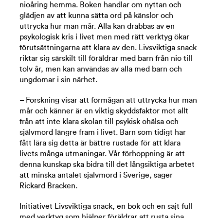
nioåring hemma. Boken handlar om nyttan och
glädjen av att kunna sätta ord på känslor och
uttrycka hur man mår. Alla kan drabbas av en
psykologisk kris i livet men med rätt verktyg ökar
förutsättningarna att klara av den. Livsviktiga snack
riktar sig särskilt till föräldrar med barn från nio till
tolv år, men kan användas av alla med barn och
ungdomar i sin närhet.
– Forskning visar att förmågan att uttrycka hur man
mår och känner är en viktig skyddsfaktor mot allt
från att inte klara skolan till psykisk ohälsa och
självmord längre fram i livet. Barn som tidigt har
fått lära sig detta är bättre rustade för att klara
livets många utmaningar. Vår förhoppning är att
denna kunskap ska bidra till det långsiktiga arbetet
att minska antalet självmord i Sverige, säger
Rickard Bracken.
Initiativet Livsviktiga snack, en bok och en sajt full
med verktyg som hjälper föräldrar att rusta sina