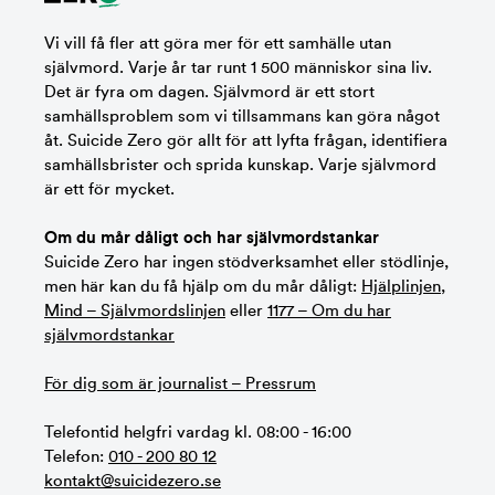
Vi vill få fler att göra mer för ett samhälle utan
självmord. Varje år tar runt 1 500 människor sina liv.
Det är fyra om dagen. Självmord är ett stort
samhällsproblem som vi tillsammans kan göra något
åt. Suicide Zero gör allt för att lyfta frågan, identifiera
samhällsbrister och sprida kunskap. Varje självmord
är ett för mycket.
Om du mår dåligt och har självmordstankar
Suicide Zero har ingen stödverksamhet eller stödlinje,
men här kan du få hjälp om du mår dåligt:
Hjälplinjen
,
Mind – Självmordslinjen
eller
1177 – Om du har
självmordstankar
För dig som är journalist – Pressrum
Telefontid helgfri vardag kl. 08:00 - 16:00
Telefon:
010 - 200 80 12
kontakt@suicidezero.se