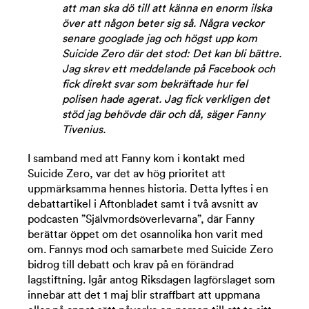
att man ska dö till att känna en enorm ilska
över att någon beter sig så. Några veckor
senare googlade jag och högst upp kom
Suicide Zero där det stod: Det kan bli bättre.
Jag skrev ett meddelande på Facebook och
fick direkt svar som bekräftade hur fel
polisen hade agerat. Jag fick verkligen det
stöd jag behövde där och då, säger Fanny
Tivenius.
I samband med att Fanny kom i kontakt med
Suicide Zero, var det av hög prioritet att
uppmärksamma hennes historia. Detta lyftes i en
debattartikel i Aftonbladet samt i två avsnitt av
podcasten ”Självmordsöverlevarna”, där Fanny
berättar öppet om det osannolika hon varit med
om. Fannys mod och samarbete med Suicide Zero
bidrog till debatt och krav på en förändrad
lagstiftning. Igår antog Riksdagen lagförslaget som
innebär att det 1 maj blir straffbart att uppmana