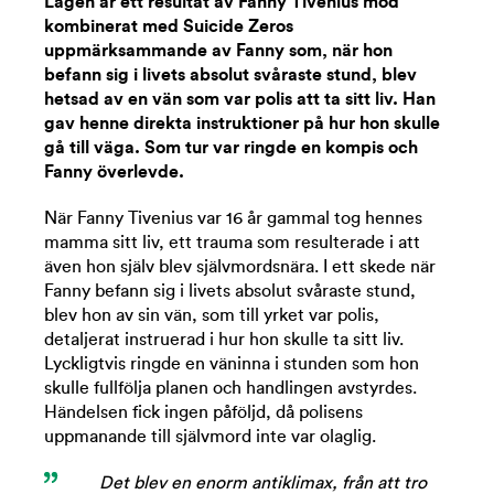
Lagen är ett resultat av Fanny Tivenius mod
kombinerat med Suicide Zeros
uppmärksammande av Fanny som, när hon
befann sig i livets absolut svåraste stund, blev
hetsad av en vän som var polis att ta sitt liv. Han
gav henne direkta instruktioner på hur hon skulle
gå till väga. Som tur var ringde en kompis och
Fanny överlevde.
När Fanny Tivenius var 16 år gammal tog hennes
mamma sitt liv, ett trauma som resulterade i att
även hon själv blev självmordsnära. I ett skede när
Fanny befann sig i livets absolut svåraste stund,
blev hon av sin vän, som till yrket var polis,
detaljerat instruerad i hur hon skulle ta sitt liv.
Lyckligtvis ringde en väninna i stunden som hon
skulle fullfölja planen och handlingen avstyrdes.
Händelsen fick ingen påföljd, då polisens
uppmanande till självmord inte var olaglig.
Det blev en enorm antiklimax, från att tro