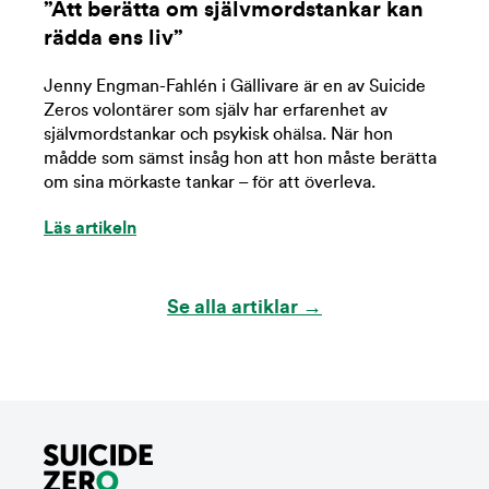
”Att berätta om självmordstankar kan
rädda ens liv”
Jenny Engman-Fahlén i Gällivare är en av Suicide
Zeros volontärer som själv har erfarenhet av
självmordstankar och psykisk ohälsa. När hon
mådde som sämst insåg hon att hon måste berätta
om sina mörkaste tankar – för att överleva.
Läs artikeln
Se alla artiklar →