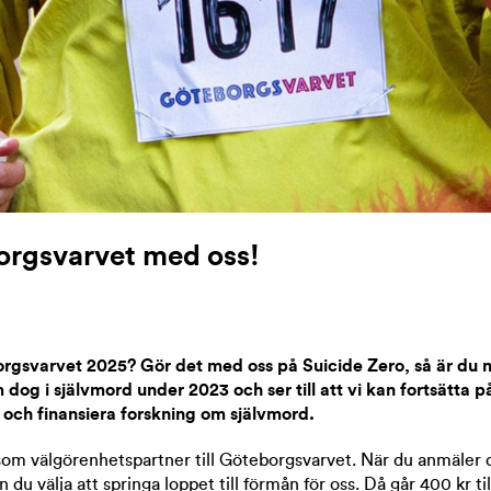
orgsvarvet med oss!
rgsvarvet 2025? Gör det med oss på Suicide Zero, så är du 
dog i självmord under 2023 och ser till att vi kan fortsätta p
och finansiera forskning om självmord.
som välgörenhetspartner till Göteborgsvarvet. När du anmäler di
du välja att springa loppet till förmån för oss. Då går 400 kr ti