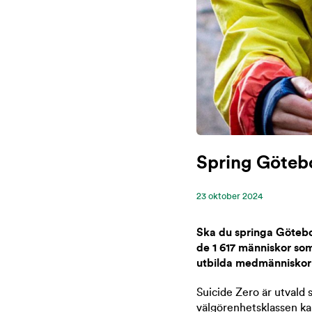
Spring Göteb
23 ‪oktober‬ 2024
Ska du springa Götebo
de 1 617 människor som 
utbilda medmänniskor 
Suicide Zero är utvald 
välgörenhetsklassen kan 