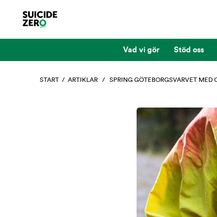
Vad vi gör
Stöd oss
START
/
ARTIKLAR
/ SPRING GÖTEBORGSVARVET MED O