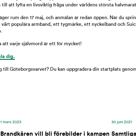
ill att lyfta en livsviktig fråga under världens största halvmara
ger rum den 17 maj, och anmälan är redan öppen. När du spri
ed vårt populära armband, ett tygmärke, ett nyckelband och Sui
.
 att varje självmord är ett för mycket!
la dig.
g till Göteborgsvarvet?
Du kan uppgradera din startplats genom
1 mars 2023
30 juni 2021
Brandkåren vill bli förebilder i kampen
Samtlig