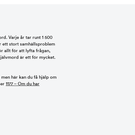
ord. Varje år tar runt 1 500
r ett stort samhällsproblem
allt för att lyfta frågan,
självmord är ett för mycket.
, men här kan du få hjälp om
ler
1177 – Om du har