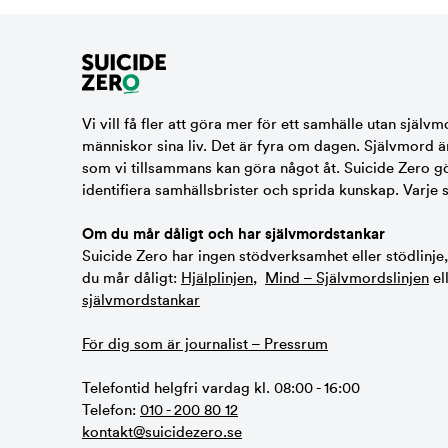
Vi vill få fler att göra mer för ett samhälle utan självm
människor sina liv. Det är fyra om dagen. Självmord ä
som vi tillsammans kan göra något åt. Suicide Zero gör 
identifiera samhällsbrister och sprida kunskap. Varje 
Om du mår dåligt och har självmordstankar
Suicide Zero har ingen stödverksamhet eller stödlinje
du mår dåligt:
Hjälplinjen
,
Mind – Självmordslinjen
el
självmordstankar
För dig som är journalist – Pressrum
Telefontid helgfri vardag kl. 08:00 - 16:00
Telefon:
010 - 200 80 12
kontakt@suicidezero.se