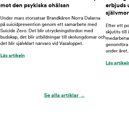
mot den psykiska ohälsan
erbjuds 
självmo
Under mars storsatsar Brandkåren Norra Dalarna
på suicidprevention genom ett samarbete med
Efter ett po
Suicide Zero. Det blir utryckningsfordon med
skjutits ti
budskap, det blir utbildningar till skolungdomar och
medarbetar
det blir självklart närvaro vid Vasaloppet.
genomföra 
under året.
Läs artikeln
Läs artikel
Se alla artiklar →