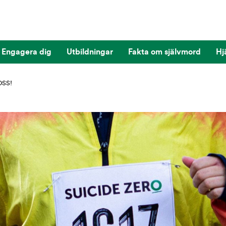
Engagera dig
Utbildningar
Fakta om självmord
Hj
SS!