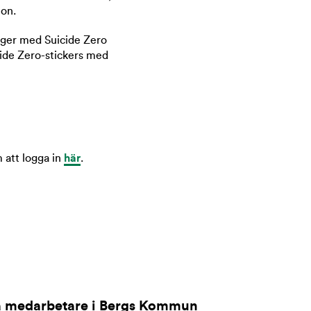
ton.
nger med Suicide Zero
cide Zero-stickers med
 att logga in
här
.
a medarbetare i Bergs Kommun