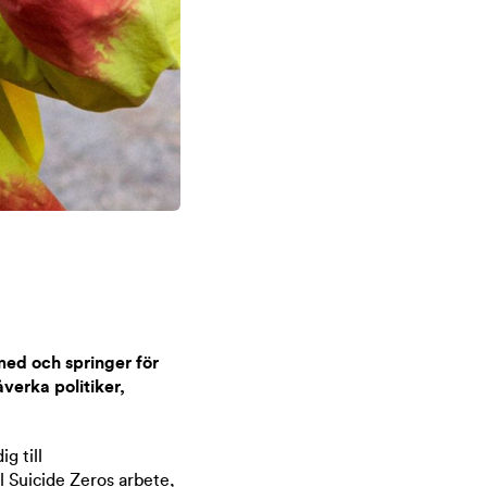
med och springer för
åverka politiker,
g till
ll Suicide Zeros arbete,