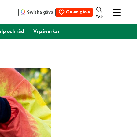
Ge en gåva
Swisha gåva
älp och råd
Vi påverkar