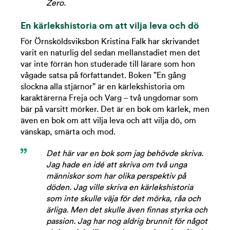
Zero.
En kärlekshistoria om att vilja leva och dö
För Örnsköldsviksbon Kristina Falk har skrivandet
varit en naturlig del sedan mellanstadiet men det
var inte förrän hon studerade till lärare som hon
vågade satsa på författandet. Boken ”En gång
slockna alla stjärnor” är en kärlekshistoria om
karaktärerna Freja och Varg – två ungdomar som
bär på varsitt mörker. Det är en bok om kärlek, men
även en bok om att vilja leva och att vilja dö, om
vänskap, smärta och mod.
Det här var en bok som jag behövde skriva.
Jag hade en idé att skriva om två unga
människor som har olika perspektiv på
döden. Jag ville skriva en kärlekshistoria
som inte skulle väja för det mörka, råa och
ärliga. Men det skulle även finnas styrka och
passion. Jag har nog aldrig brunnit för något