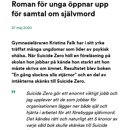
Roman för unga öppnar upp
för samtal om självmord
27 ‪maj‬ 2020
Gymnasieläraren Kristina Falk har i sitt yrke
träffat många ungdomar som lider av psykisk
ohälsa. När Suicide Zero höll en föreläsning på
skolan hon jobbar på kände hon starkt att hon
måste skriva om ämnet. Resultatet blev boken
”En gång slockna alla stjärnor” och en del av
intäkterna skänks till Suicide Zero.
Suicide Zero gör ett enormt viktigt jobb och
jag upplever att de som jobbar för
organisationen lägger ner både själ och
hjärta i arbetet för att förebygga självmord.
Det kändes rätt och naturligt att 5 kronor av
varje såld bok skulle skänkas till Suicide