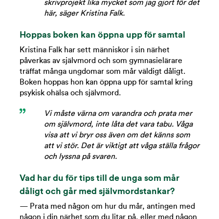
skrivprojekt lika mycket som jag gjort för det
här, säger Kristina Falk.
Hoppas boken kan öppna upp för samtal
Kristina Falk har sett människor i sin närhet
påverkas av självmord och som gymnasielärare
träffat många ungdomar som mår väldigt dåligt.
Boken hoppas hon kan öppna upp för samtal kring
psykisk ohälsa och självmord.
Vi måste värna om varandra och prata mer
om självmord, inte låta det vara tabu. Våga
visa att vi bryr oss även om det känns som
att vi stör. Det är viktigt att våga ställa frågor
och lyssna på svaren.
Vad har du för tips till de unga som mår
dåligt och går med självmordstankar?
— Prata med någon om hur du mår, antingen med
någon i din närhet som du litar på, eller med någon