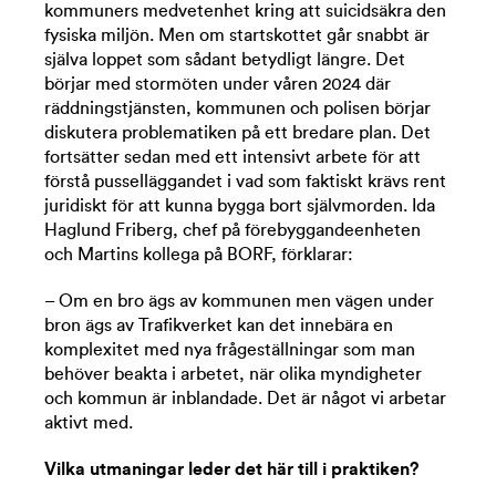
kommuners medvetenhet kring att suicidsäkra den
fysiska miljön. Men om startskottet går snabbt är
själva loppet som sådant betydligt längre. Det
börjar med stormöten under våren 2024 där
räddningstjänsten, kommunen och polisen börjar
diskutera problematiken på ett bredare plan. Det
fortsätter sedan med ett intensivt arbete för att
förstå pusselläggandet i vad som faktiskt krävs rent
juridiskt för att kunna bygga bort självmorden. Ida
Haglund Friberg, chef på förebyggandeenheten
och Martins kollega på BORF, förklarar:
– Om en bro ägs av kommunen men vägen under
bron ägs av Trafikverket kan det innebära en
komplexitet med nya frågeställningar som man
behöver beakta i arbetet, när olika myndigheter
och kommun är inblandade. Det är något vi arbetar
aktivt med.
Vilka utmaningar leder det här till i praktiken?