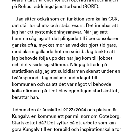
på Bohus räddningstjänstförbund (BORF).
– Jag sitter också som en funktion som kallas CSR,
det står för chefs- och stabsresurs. Det innebär att
jag har ett systemledningsansvar. När jag satt
hemma såg jag att det plingade till i personsökaren
ganska ofta, mycket mer än vad det gjort tidigare,
med alarm gällande hot om suicid. Jag tänkte att
jag behövde följa upp det när jag kom till jobbet
och det visade sig stämma. När jag tittade på
statistiken såg jag att suicidlarmen skenat under en
tvåårsperiod. Jag mailade underlaget till
kommunen och sa att det var något vi behövde
kolla närmare på. Det blev egentligen startskottet,
berättar han.
Tidpunkten är årsskiftet 2023/2024 och platsen är
Kungälv, en kommun ett par mil norr om Göteborg.
Startskottet då? Det syftar på ett arbete som kan
göra Kungälv till en förebild och inspirationskälla för