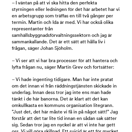
– I väntan på att vi ska hitta den perfekta
styrningen eller ledningen för det här arbetet har vi
en arbetsgrupp som träffas en till två gånger per
termin. Martin och Ida är med. Vi har också olika
representanter från
samhällsbyggnadsförvaltningssektorn och jag är
sammankallande. Det är ett sätt att hålla liv i
frågan, säger Johan Sjöholm.
– Vi ser att vi har bra processer för att hantera och
lyfta frågan nu, säger Martin Grev och fortsätter:
– Vi hade ingenting tidigare. Man har inte pratat
om det innan vi från räddningstjänsten skickade in
underlag. Innan dess tror jag inte ens man hade
tänkt i de här banorna. Det är klart att det kan
omkullkasta en kommuns organisation litegrann.
”Just det, det här måste vi få in på något sätt!” Jag
förstår att det tar lite tid innan en sådan sak sätter
sig. Sedan tror jag en nyckel är att vi inte har gett
oss. Vi vill göra skillnad. Ett suicid är ett för mycket.