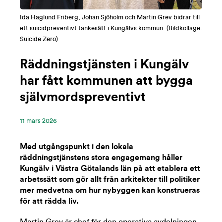
Ida Haglund Friberg, Johan Sjöholm och Martin Grev bidrar till
ett suicidpreventivt tankesätt i Kungälvs kommun. (Bildkollage:
Suicide Zero)
Räddningstjänsten i Kungälv
har fått kommunen att bygga
självmordspreventivt
11 ‪mars‬ 2026
Med utgångspunkt i den lokala
räddningstjänstens stora engagemang håller
Kungälv i Västra Götalands län på att etablera ett
arbetssätt som gör allt från arkitekter till politiker
mer medvetna om hur nybyggen kan konstrueras
för att rädda liv.
Martin Grev är chef för den operativa avdelningen