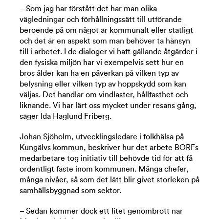
– Som jag har förstått det har man olika
vägledningar och förhållningssätt till utförande
beroende på om något är kommunalt eller statligt
och det är en aspekt som man behöver ta hänsyn
till i arbetet. I de dialoger vi haft gällande åtgärder i
den fysiska miljön har vi exempelvis sett hur en
bros ålder kan ha en påverkan på vilken typ av
belysning eller vilken typ av hoppskydd som kan
väljas. Det handlar om vindlaster, hållfasthet och
liknande. Vi har lärt oss mycket under resans gång,
säger Ida Haglund Friberg.
Johan Sjöholm, utvecklingsledare i folkhälsa på
Kungälvs kommun, beskriver hur det arbete BORFs
medarbetare tog initiativ till behövde tid för att få
ordentligt fäste inom kommunen. Många chefer,
många nivåer, så som det lätt blir givet storleken på
samhällsbyggnad som sektor.
– Sedan kommer dock ett litet genombrott när