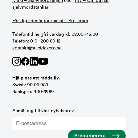
Mind – Självmordslinjen
eller
1177 – Om du har
självmordstankar
För dig som är journalist – Pressrum
Telefontid helgfri vardag kl. 08:00 - 16:00
Telefon:
010 - 200 80 12
kontakt@suicidezero.se
Hjälp oss att rädda liv.
Swish: 90 03 989
Bankgiro: 900-3989
Anmäl dig till vårt nyhetsbrev
Prenumerera