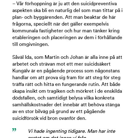
– Vår förhoppning är ju att den suicidpreventiva
aspekten ska bli en naturlig del som man tittar på i
plan- och byggärenden. Att man beaktar de här
frågorna, speciellt när det gäller exempelvis
kommunala fastigheter och hur man tänker kring
etableringen och placeringen av dem i förhållande
till omgivningen.
Såväl Ida, som Martin och Johan är alla inne på att
arbetet och strävan mot ett mer suicidsäkert
Kungälv är en pågående process som någonstans
handlar om att prova sig fram för att steg för steg
träffa rätt och hitta en fungerande rutin. Att både
skapa insikt om tragiken och mörkret i de enskilda
dödsfallen, och samtidigt belysa vilka konkreta
samhällskostnader det innebär att behöva stänga
av en stor bilväg på grund av ett pågående
suicidförsök vid bron ovanför den.
Vi hade ingenting tidigare. Man har inte
pratat om det innan vi från