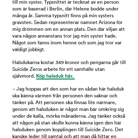
till min syster. Typsnittet är tecknat av en person
som är baserad i Berlin, där Helene bodde under
många år. Samma typsnitt finns på min systers
gravsten. Sedan representerar namnet Arizona för
mig drömmen om en annan plats. Den där viljan att
vara någon annanstans tror jag min syster hade.
Något som fanns inom henne och som jag tror var
väldigt jobbigt.
Halsdukarna kostar 349 kronor och pengarna går till
Suicide Zeros arbete för ett samhälle utan
självmord.
Köp halsduk här.
– Jag hoppas att den som har en sådan här halsduk
ska känna värmen från personen den saknar och
tänker på. Att personen ska finnas lite närmare,
genom att halsduken är något man bär omkring sig
under de kalla, mörka månaderna. Jag tänker också
att någon på stan skulle kunna känna igen den här
halsduken genom kopplingen till Suicide Zero. Det
kanske leder till samtal och att man då hittar en