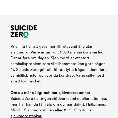
Vi vill få fler att göra mer för ett samhälle utan
självmord. Varje år tar runt 1 500 människor sina liv.
Det är fyra om dagen. Självmord är ett stort
samhällsproblem som vi tillsammans kan göra något
åt. Suicide Zero gör allt för att lyfta frågan, identifiera
samhällsbrister och sprida kunskap. Varje självmord
är ett för mycket.
Om du mår dåligt och har självmordstankar
Suicide Zero har ingen stödverksamhet eller stödlinje,
men här kan du få hjälp om du mår dåligt:
Hjälplinjen
,
Mind – Självmordslinjen
eller
1177 – Om du har
självmordstankar