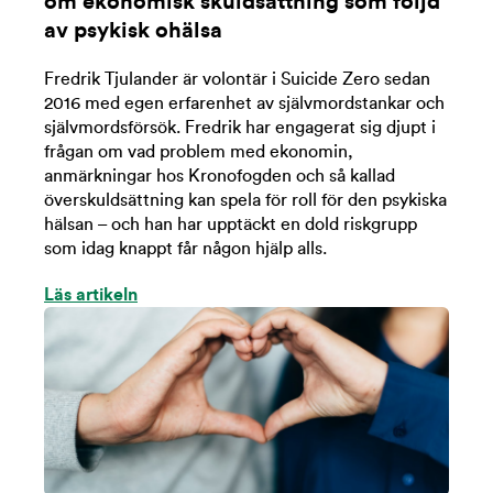
om ekonomisk skuldsättning som följd
av psykisk ohälsa
Fredrik Tjulander är volontär i Suicide Zero sedan
2016 med egen erfarenhet av självmordstankar och
självmordsförsök. Fredrik har engagerat sig djupt i
frågan om vad problem med ekonomin,
anmärkningar hos Kronofogden och så kallad
överskuldsättning kan spela för roll för den psykiska
hälsan – och han har upptäckt en dold riskgrupp
som idag knappt får någon hjälp alls.
Läs artikeln