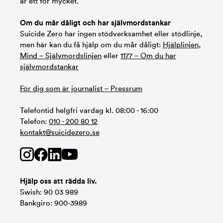
är ett för mycket.
Om du mår dåligt och har självmordstankar
Suicide Zero har ingen stödverksamhet eller stödlinje,
men här kan du få hjälp om du mår dåligt:
Hjälplinjen
,
Mind – Självmordslinjen
eller
1177 – Om du har
självmordstankar
För dig som är journalist – Pressrum
Telefontid helgfri vardag kl. 08:00 - 16:00
Telefon:
010 - 200 80 12
kontakt@suicidezero.se
Hjälp oss att rädda liv.
Swish: 90 03 989
Bankgiro: 900-3989