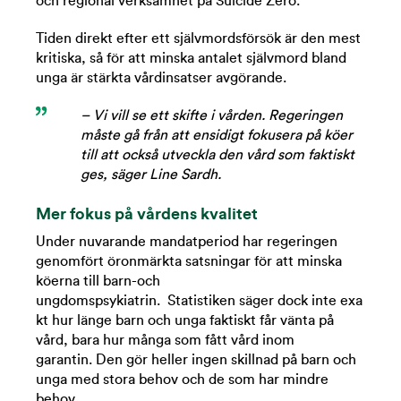
och regional verksamhet på Suicide Zero.
Tiden direkt efter ett självmordsförsök är den mest
kritiska, så för att minska antalet självmord bland
unga är stärkta vårdinsatser avgörande.
– Vi vill se ett skifte i vården. Regeringen
måste gå från att ensidigt fokusera på köer
till att också utveckla den vård som faktiskt
ges, säger Line Sardh.
Mer fokus på vårdens kvalitet
Under nuvarande mandatperiod har regeringen
genomfört öronmärkta satsningar för att minska
köerna till barn-och
ungdomspsykiatrin. Statistiken säger dock inte exa
kt hur länge barn och unga faktiskt får vänta på
vård, bara hur många som fått vård inom
garantin. Den gör heller ingen skillnad på barn och
unga med stora behov och de som har mindre
behov.