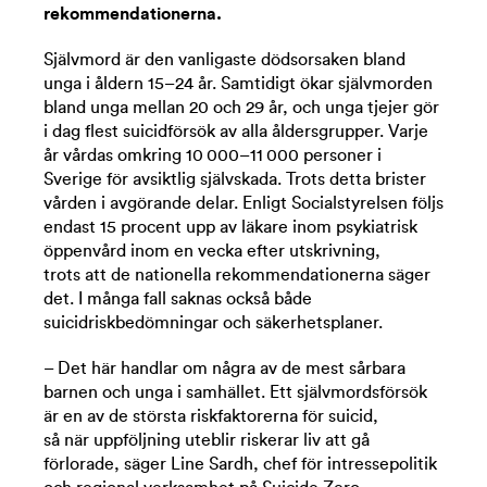
rekommendationerna.
Självmord är den vanligaste dödsorsaken bland
unga i åldern 15–24 år. Samtidigt ökar självmorden
bland unga mellan 20 och 29 år, och unga tjejer gör
i dag flest suicidförsök av alla åldersgrupper.
Varje
år vårdas omkring 10 000–11 000 personer i
Sverige för avsiktlig självskada. Trots detta brister
vården i avgörande delar. Enligt Socialstyrelsen följs
endast 15 procent upp av läkare inom psykiatrisk
öppenvård inom en vecka efter utskrivning,
trots att de nationella rekommendationerna säger
det. I många fall saknas också både
suicidriskbedömningar och säkerhetsplaner.
– Det här handlar om några av de mest sårbara
barnen och unga i samhället. Ett självmordsförsök
är en av de största riskfaktorerna för suicid,
så när uppföljning uteblir riskerar liv att gå
förlorade, säger Line Sardh, chef för intressepolitik