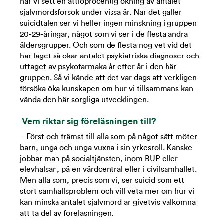
har vi sett en åttioprocentig ökning av antalet
självmordsförsök under vissa år. När det gäller
suicidtalen ser vi heller ingen minskning i gruppen
20-29-åringar, något som vi ser i de flesta andra
åldersgrupper. Och som de flesta nog vet vid det
här laget så ökar antalet psykiatriska diagnoser och
uttaget av psykofarmaka år efter år i den här
gruppen. Så vi kände att det var dags att verkligen
försöka öka kunskapen om hur vi tillsammans kan
vända den här sorgliga utvecklingen.
Vem riktar sig föreläsningen till?
– Först och främst till alla som på något sätt möter
barn, unga och unga vuxna i sin yrkesroll. Kanske
jobbar man på socialtjänsten, inom BUP eller
elevhälsan, på en vårdcentral eller i civilsamhället.
Men alla som, precis som vi, ser suicid som ett
stort samhällsproblem och vill veta mer om hur vi
kan minska antalet självmord är givetvis välkomna
att ta del av föreläsningen.