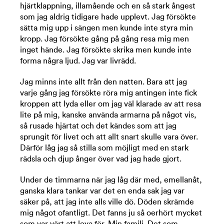
hjärtklappning, illamående och en så stark ångest
som jag aldrig tidigare hade upplevt. Jag försökte
sätta mig upp i sängen men kunde inte styra min
kropp. Jag försökte gång på gång resa mig men
inget hände. Jag försökte skrika men kunde inte
forma några ljud. Jag var livrädd.
Jag minns inte allt från den natten. Bara att jag
varje gång jag försökte röra mig antingen inte fick
kroppen att lyda eller om jag väl klarade av att resa
lite på mig, kanske använda armarna på något vis,
så rusade hjärtat och det kändes som att jag
sprungit för livet och att allt snart skulle vara över.
Därför låg jag så stilla som möjligt med en stark
rädsla och djup ånger över vad jag hade gjort.
Under de timmarna när jag låg där med, emellanåt,
ganska klara tankar var det en enda sak jag var
säker på, att jag inte alls ville dö. Döden skrämde
mig något ofantligt. Det fanns ju så oerhört mycket