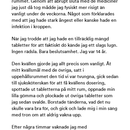
rummet. Genom att abrupt sluta med de mediciner
jag just då tog mådde jag fysiskt mer risigt än
vanligt under de veckorna. Något som förklarades
med att jag hade stark ångest eller kanske hade en
infektion i kroppen.
När jag trodde att jag hade en tillräcklig mängd
tabletter för att faktiskt dö kände jag ett slags lugn.
Ingen rädsla. Bara beslutsamhet. Jag var 14 år.
Den kvällen gjorde jag allt precis som vanligt. Åt
mitt kvällsmål med de övriga, satt i
uppehållsrummet den tid vi var tvungna, gick sedan
till sjuksköterskan för att få kvällens dosering,
spottade ut tabletterna på mitt rum, öppnade min
lilla gömma och plockade ut övriga tabletter som
jag sedan svalde. Borstade tänderna, vad det nu
skulle vara bra för, och gick och lade mig i min säng
med tron om att aldrig vakna upp.
Efter några timmar vaknade jag med