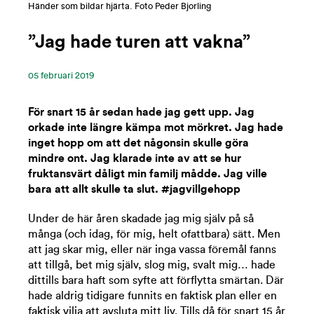
Händer som bildar hjärta. Foto Peder Bjorling
”Jag hade turen att vakna”
05 ‪februari‬ 2019
För snart 15 år sedan hade jag gett upp. Jag
orkade inte längre kämpa mot mörkret. Jag hade
inget hopp om att det någonsin skulle göra
mindre ont. Jag klarade inte av att se hur
fruktansvärt dåligt min familj mådde. Jag ville
bara att allt skulle ta slut. #jagvillgehopp
Under de här åren skadade jag mig själv på så
många (och idag, för mig, helt ofattbara) sätt. Men
att jag skar mig, eller när inga vassa föremål fanns
att tillgå, bet mig själv, slog mig, svalt mig… hade
dittills bara haft som syfte att förflytta smärtan. Där
hade aldrig tidigare funnits en faktisk plan eller en
faktisk vilja att avsluta mitt liv. Tills då för snart 15 år