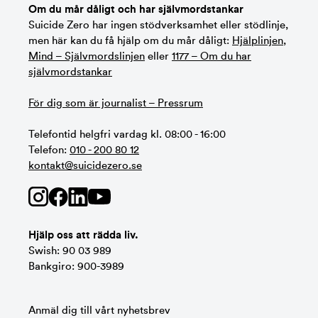
Om du mår dåligt och har självmordstankar
Suicide Zero har ingen stödverksamhet eller stödlinje,
men här kan du få hjälp om du mår dåligt:
Hjälplinjen
,
Mind – Självmordslinjen
eller
1177 – Om du har
självmordstankar
För dig som är journalist – Pressrum
Telefontid helgfri vardag kl. 08:00 - 16:00
Telefon:
010 - 200 80 12
kontakt@suicidezero.se
Hjälp oss att rädda liv.
Swish: 90 03 989
Bankgiro: 900-3989
Anmäl dig till vårt nyhetsbrev