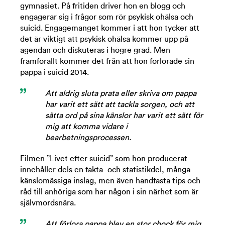
gymnasiet. På fritiden driver hon en blogg och
engagerar sig i frågor som rör psykisk ohälsa och
suicid. Engagemanget kommer i att hon tycker att
det är viktigt att psykisk ohälsa kommer upp på
agendan och diskuteras i högre grad. Men
framförallt kommer det från att hon förlorade sin
pappa i suicid 2014.
Att aldrig sluta prata eller skriva om pappa
har varit ett sätt att tackla sorgen, och att
sätta ord på sina känslor har varit ett sätt för
mig att komma vidare i
bearbetningsprocessen.
Filmen ”Livet efter suicid” som hon producerat
innehåller dels en fakta- och statistikdel, många
känslomässiga inslag, men även handfasta tips och
råd till anhöriga som har någon i sin närhet som är
självmordsnära.
Att förlora pappa blev en stor chock för mig