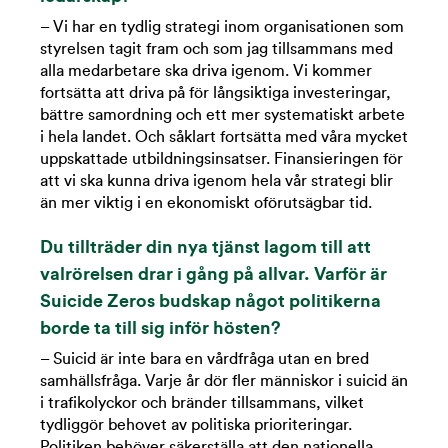
– Vi har en tydlig strategi inom organisationen som
styrelsen tagit fram och som jag tillsammans med
alla medarbetare ska driva igenom. Vi kommer
fortsätta att driva på för långsiktiga investeringar,
bättre samordning och ett mer systematiskt arbete
i hela landet. Och såklart fortsätta med våra mycket
uppskattade utbildningsinsatser. Finansieringen för
att vi ska kunna driva igenom hela vår strategi blir
än mer viktig i en ekonomiskt oförutsägbar tid.
Du tillträder din nya tjänst lagom till att
valrörelsen drar i gång på allvar. Varför är
Suicide Zeros budskap något politikerna
borde ta till sig inför hösten?
– Suicid är inte bara en vårdfråga utan en bred
samhällsfråga. Varje år dör fler människor i suicid än
i trafikolyckor och bränder tillsammans, vilket
tydliggör behovet av politiska prioriteringar.
Politiken behöver säkerställa att den nationella