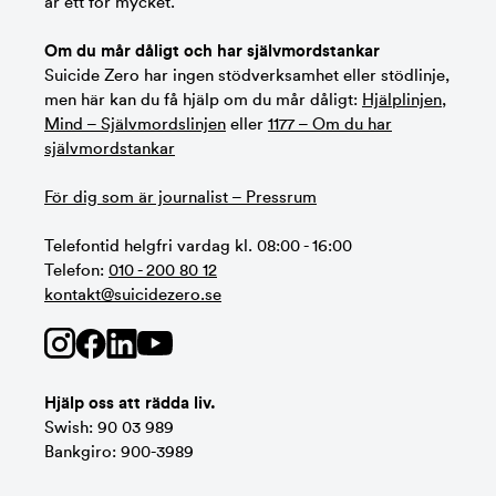
är ett för mycket.
Om du mår dåligt och har självmordstankar
Suicide Zero har ingen stödverksamhet eller stödlinje,
men här kan du få hjälp om du mår dåligt:
Hjälplinjen
,
Mind – Självmordslinjen
eller
1177 – Om du har
självmordstankar
För dig som är journalist – Pressrum
Telefontid helgfri vardag kl. 08:00 - 16:00
Telefon:
010 - 200 80 12
kontakt@suicidezero.se
Hjälp oss att rädda liv.
Swish: 90 03 989
Bankgiro: 900-3989