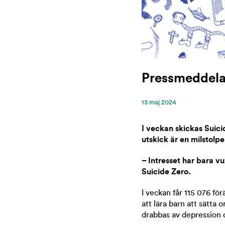
Pressmeddelan
13 ‪maj‬ 2024
I veckan skickas Suicid
utskick är en milstolp
– Intresset har bara v
Suicide Zero.
I veckan får 115 076 för
att lära barn att sätta 
drabbas av depression o