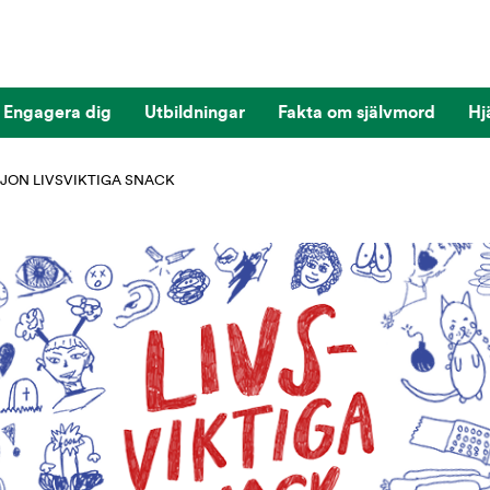
Engagera dig
Utbildningar
Fakta om självmord
Hj
JON LIVSVIKTIGA SNACK