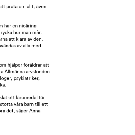
att prata om allt, även
om har en nioåring
trycka hur man mår.
rna att klara av den.
 användas av alla med
om hjälper föräldrar att
ndra Allmänna arvsfonden
oger, psykiatriker,
ka.
klat ett läromedel för
stötta våra barn till ett
öra det, säger Anna