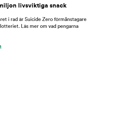
miljon livsviktiga snack
året i rad är Suicide Zero förmånstagare
dlotteriet. Läs mer om vad pengarna
n