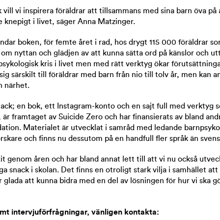
vill vi inspirera föräldrar att tillsammans med sina barn öva på 
e knepigt i livet, säger Anna Matzinger.
ndar boken, för femte året i rad, hos drygt 115 000 föräldrar s
m nyttan och glädjen av att kunna sätta ord på känslor och ut
psykologisk kris i livet men med rätt verktyg ökar förutsättninga
sig särskilt till föräldrar med barn från nio till tolv år, men kan
n närhet.
snack; en bok, ett Instagram-konto och en sajt full med verktyg s
et, är framtaget av Suicide Zero och har finansierats av bland a
ation. Materialet är utvecklat i samråd med ledande barnpsykol
orskare och finns nu dessutom på en handfull fler språk än svens
it genom åren och har bland annat lett till att vi nu också utvec
a snack i skolan. Det finns en otroligt stark vilja i samhället att 
 glada att kunna bidra med en del av lösningen för hur vi ska g
mt intervjuförfrågningar, vänligen kontakta: