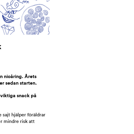
k
en nioåring. Årets
ker sedan starten.
sviktiga snack på
 sajt hjälper föräldrar
er mindre risk att