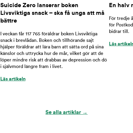
Suicide Zero lanserar boken
En halv 
Livsviktiga snack – ska få unga att må
För tredje 
bättre
för Postko
bidrar till.
I veckan får 117 765 föräldrar boken Livsviktiga
snack i brevlådan. Boken och tillhörande sajt
Läs artikel
hjälper föräldrar att lära barn att sätta ord på sina
känslor och uttrycka hur de mår, vilket gör att de
löper mindre risk att drabbas av depression och dö
i självmord längre fram i livet.
Läs artikeln
Se alla artiklar →