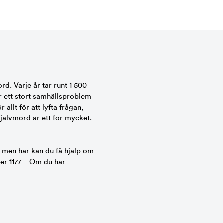
ord. Varje år tar runt 1 500
r ett stort samhällsproblem
allt för att lyfta frågan,
självmord är ett för mycket.
, men här kan du få hjälp om
ler
1177 – Om du har