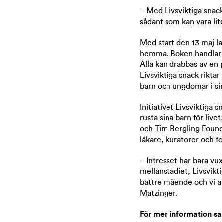
– Med Livsviktiga snack 
sådant som kan vara lit
Med start den 13 maj la
hemma. Boken handlar o
Alla kan drabbas av en 
Livsviktiga snack riktar 
barn och ungdomar i si
Initiativet Livsviktiga 
rusta sina barn för liv
och Tim Bergling Found
läkare, kuratorer och f
– Intresset har bara vux
mellanstadiet, Livsviktig
bättre mående och vi är
Matzinger.
För mer information sa