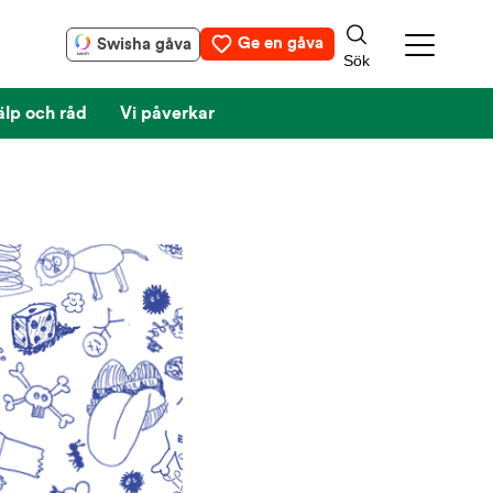
Ge en gåva
Swisha gåva
älp och råd
Vi påverkar