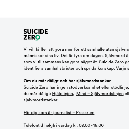
Vi vill få fler att göra mer för ett samhälle utan självm
människor sina liv. Det är fyra om dagen. Självmord ä
som vi tillsammans kan göra något åt. Suicide Zero gör 
identifiera samhällsbrister och sprida kunskap. Varje 
Om du mår dåligt och har självmordstankar
Suicide Zero har ingen stödverksamhet eller stödlinje
du mår dåligt:
Hjälplinjen
,
Mind – Självmordslinjen
el
självmordstankar
För dig som är journalist – Pressrum
Telefontid helgfri vardag kl. 08:00 - 16:00