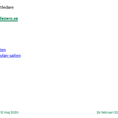
tledare
dezero.se
jten
kolan-sajten
12 maj 2020
26 februari 2