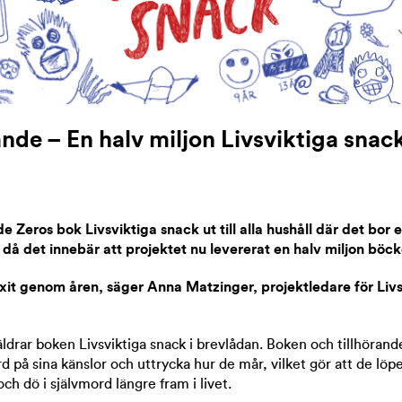
de – En halv miljon Livsviktiga snac
e Zeros bok Livsviktiga snack ut till alla hushåll där det bor 
e då det innebär att projektet nu levererat en halv miljon böc
uxit genom åren, säger Anna Matzinger, projektledare för Liv
äldrar boken Livsviktiga snack i brevlådan. Boken och tillhörande
ord på sina känslor och uttrycka hur de mår, vilket gör att de löp
ch dö i självmord längre fram i livet.