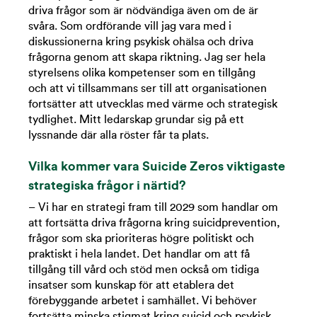
driva frågor som är nödvändiga även om de är
svåra. Som ordförande vill jag vara med i
diskussionerna kring psykisk ohälsa och driva
frågorna genom att skapa riktning. Jag ser hela
styrelsens olika kompetenser som en tillgång
och att vi tillsammans ser till att organisationen
fortsätter att utvecklas med värme och strategisk
tydlighet. Mitt ledarskap grundar sig på ett
lyssnande där alla röster får ta plats.
Vilka kommer vara Suicide Zeros viktigaste
strategiska frågor i närtid?
– Vi har en strategi fram till 2029 som handlar om
att fortsätta driva frågorna kring suicidprevention,
frågor som ska prioriteras högre politiskt och
praktiskt i hela landet. Det handlar om att få
tillgång till vård och stöd men också om tidiga
insatser som kunskap för att etablera det
förebyggande arbetet i samhället. Vi behöver
fortsätta minska stigmat kring suicid och psykisk