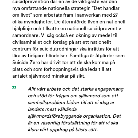
suicid
prevention
d
är en av de viktigaste var
den
nya
omfattande nationell
a
strategi
n
”Det handlar
om livet”
som
arbetats
fram i samverkan
med
27
olika
myndigheter
.
De återinförde även en nationell
hjälpli
nje
och
tillsatte en
nationell suicidpreventiv
samordnare
.
Vi
såg
också en
ök
ning av
medel till
civilsamhället
och
förslag på
att ett nationellt
centrum för suicidutredningar
ska inrättas
för att
lära av tidigare
händelser
.
Samtliga är å
tgärder som
Suicide Zero
h
ar drivit
för att
de ska komma
på
plats och som förhoppningsvis
ska
leda till att
antalet självmord minskar på sikt.
Allt vårt arbete och det starka engagemang
och stöd för frågan om självmord som ett
samhällsproblem bidrar till att vi idag är
landets mest välkända
självmordsförebyggande organisation. Det
är en väsentlig förutsättning för att vi ska
klara vårt uppdrag på bästa sätt.