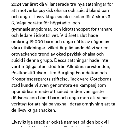
2024 var året då vi lanserade tre nya satsningar för
att motverka psykisk ohälsa och suicid bland barn
och unga – Livsviktiga snack i skolan för årskurs 3 –
6, Våga berätta för högstadie- och
gymnasieungdomar, och Idrottshoppet för tränare
och ledare i idrottslivet. Vid årets slut hade
omkring 19 000 barn och unga nåtts av någon av
våra utbildningar, vilket är glädjande då vi ser en
oroväckande trend av ökad psykisk ohälsa och
suicid i denna grupp. Dessa satsningar hade inte
varit möjliga utan stöd från Allmänna arvsfonden,
Postkodstiftelsen, Tim Bergling Foundation och
Kronprinsessparets stiftelse. Tack vare Göteborgs
stad kunde vi även genomföra en kampanj som
uppmärksammade att suicid är den vanligaste
dödsorsaken bland barn och unga men att vi har
verktyg för att hjälpa vuxna i deras omgivning att ta
de livsviktiga snacken.
Livsviktiga snack är också namnet på den bok vi i