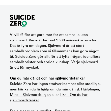
Vi vill få fler att göra mer för ett samhälle utan
självmord. Varje år tar runt 1 500 människor sina liv.
Det är fyra om dagen. Självmord är ett stort
samhällsproblem som vi tillsammans kan göra något
åt. Suicide Zero gör allt för att lyfta frågan, identifiera
samhällsbrister och sprida kunskap. Varje självmord
är ett för mycket.
Om du mår dåligt och har självmordstankar
Suicide Zero har ingen stödverksamhet eller stödlinje,
men här kan du få hjälp om du mår dåligt:
Hjälplinjen
,
Mind – Självmordslinjen
eller
1177 – Om du har
självmordstankar