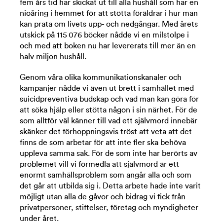
fem års tid har skickat ut till alla hushåll som har en
nioåring i hemmet för att stötta föräldrar i hur man
kan prata om livets upp- och nedgångar. Med årets
utskick på 115 076 böcker nådde vi en milstolpe i
och med att boken nu har levererats till mer än en
halv miljon hushåll.
Genom våra olika kommunikationskanaler och
kampanjer nådde vi även ut brett i samhället med
suicidpreventiva budskap och vad man kan göra för
att söka hjälp eller stötta någon i sin närhet. För de
som alltför väl känner till vad ett självmord innebär
skänker det förhoppningsvis tröst att veta att det
finns de som arbetar för att inte fler ska behöva
uppleva samma sak. För de som inte har berörts av
problemet vill vi förmedla att självmord är ett
enormt samhällsproblem som angår alla och som
det går att utbilda sig i. Detta arbete hade inte varit
möjligt utan alla de gåvor och bidrag vi fick från
privatpersoner, stiftelser, företag och myndigheter
under året.