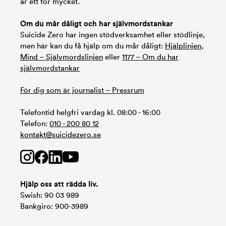
är ett för mycket.
Om du mår dåligt och har självmordstankar
Suicide Zero har ingen stödverksamhet eller stödlinje,
men här kan du få hjälp om du mår dåligt:
Hjälplinjen
,
Mind – Självmordslinjen
eller
1177 – Om du har
självmordstankar
För dig som är journalist – Pressrum
Telefontid helgfri vardag kl. 08:00 - 16:00
Telefon:
010 - 200 80 12
kontakt@suicidezero.se
Hjälp oss att rädda liv.
Swish: 90 03 989
Bankgiro: 900-3989