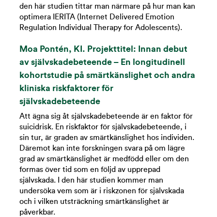
den här studien tittar man närmare på hur man kan
optimera IERITA (Internet Delivered Emotion
Regulation Individual Therapy for Adolescents).
Moa Pontén, KI. Projekttitel:
Innan debut
av självskadebeteende – En longitudinell
kohortstudie på smärtkänslighet och andra
kliniska riskfaktorer för
självskadebeteende
Att ägna sig åt självskadebeteende är en faktor för
suicidrisk. En riskfaktor för självskadebeteende, i
sin tur, är graden av smärtkänslighet hos individen.
Däremot kan inte forskningen svara på om lägre
grad av smärtkänslighet är medfödd eller om den
formas över tid som en följd av upprepad
självskada. I den här studien kommer man
undersöka vem som är i riskzonen för självskada
och i vilken utsträckning smärtkänslighet är
påverkbar.