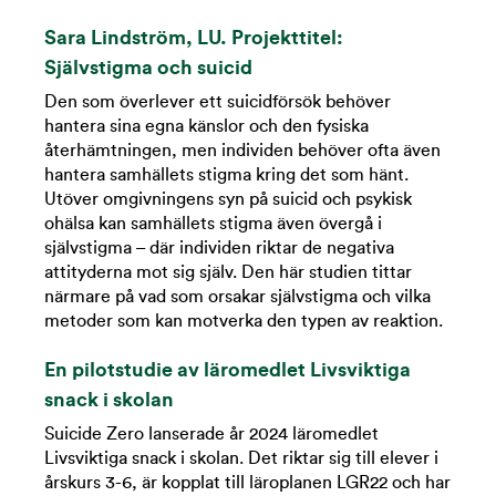
Sara Lindström, LU. Projekttitel:
Självstigma och suicid
Den som överlever ett suicidförsök behöver
hantera sina egna känslor och den fysiska
återhämtningen, men individen behöver ofta även
hantera samhällets stigma kring det som hänt.
Utöver omgivningens syn på suicid och psykisk
ohälsa kan samhällets stigma även övergå i
självstigma – där individen riktar de negativa
attityderna mot sig själv. Den här studien tittar
närmare på vad som orsakar självstigma och vilka
metoder som kan motverka den typen av reaktion.
En pilotstudie av läromedlet Livsviktiga
snack i skolan
Suicide Zero lanserade år 2024 läromedlet
Livsviktiga snack i skolan. Det riktar sig till elever i
årskurs 3-6, är kopplat till läroplanen LGR22 och har